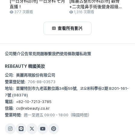
[一日牙科診所] 一日牙科 七月
[維麗古整形外科診所] 顴骨
直播！
+二次隆鼻手術後變身超級美
377 次觀看
女 #顴骨手術 #隆鼻手術 #二
1,316 次觀看
次隆鼻手術 #江南整形外科 #
面部輪廓手術
查看所有影片
公司簡介
公告
常見問題
聯繫我們
使用條款
隱私政策
REBEAUTY 韓國美妝
公司:
美麗再現股份有限公司
營業登記號:
706-88-03573
地址:
首爾特別市九老區數位路34街55號，코오롱科學谷2期 B201-161-
7號 (08378)
電話:
+82-10-7213-3785
信箱:
cs@rebeauty.co.kr
營業時間:
週一至週五 09:00 - 18:00（韓國時間）