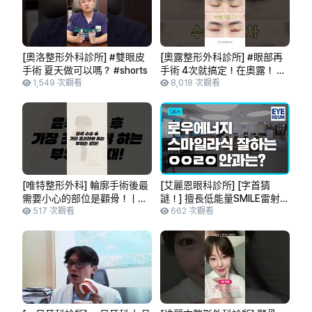
[奧洛整形外科診所] #雙眼皮
[奧露整形外科診所] #眼部再
手術 夏天做可以嗎？ #shorts
手術 4次就搞定！在奧露！ #
1,549 次觀看
困難眼型也沒問題！ #雙眼皮
8,018 次觀看
線條調整不難！ #開眼頭修復
精準展現！ #shorts
[唯特整形外科] 輪廓手術後最
[艾麗恩眼科診所] [字首猜
需要小心的部位是顴骨！｜唯
謎！] 擅長低能量SMILE雷射手
特整形外科 #Shorts #Selfie #
517 次觀看
術的「ㅇㅇㄹㅇ」眼科診所是哪一
662 次觀看
臉部輪廓 #Reels
間？