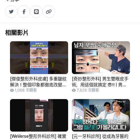
相關影片
[傑俊整形外科皮膚] 多重皺紋
[奇妙整形外科] 男生雙眼皮手
解決！整個印象都徹底改變
術，用這個就搞定 😎‼️ | 男士
了！！ #shorts
1,068 次觀看
眼型矯正 | 從路人甲變身型
7,629 次觀看
男！
[WeVerse整形外科診所] 確實
[元一牙科診所] 從成為牙醫的