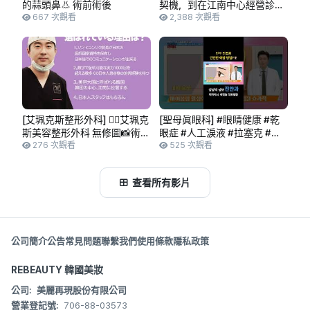
的蒜頭鼻👃 術前術後
契機，到在江南中心經營診所
667 次觀看
所付出的努力 | 元一的信念 |
2,388 次觀看
質量的全面提升 | 元一牙科的
誕生
[艾珮克斯整形外科] 👨‍⚕️艾珮克
[聖母眞眼科] #眼睛健康 #乾
斯美容整形外科 無修圖📸術前
眼症 #人工淚液 #拉塞克 #江
術後對比
276 次觀看
南眼科 #微笑雷射 #聖母眞眼
525 次觀看
科 #眞眼科
查看所有影片
公司簡介
公告
常見問題
聯繫我們
使用條款
隱私政策
REBEAUTY 韓國美妝
公司:
美麗再現股份有限公司
營業登記號:
706-88-03573