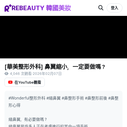
REBEAUTY 韓國美妝
登入
[華美整形外科] 鼻翼縮小，一定要做嗎？
4,046 次觀看
·
2026年02月07日
在YouTube觀看
#Wonderful整形外科 #縮鼻翼 #鼻整形手術 #鼻整形前後 #鼻整
形心得
縮鼻翼，有必要做嗎？
縮鼻翼是許多人正在考慮進行的其中一項手術。