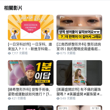
相關影片
[一日牙科診所] 一日牙科，誰
[江南西妍整形外科] 整形諮詢
來加入？！！ - 新進牙科衛生
室 💌 | 我的雙眼皮兩邊看起來
士招聘公告
7,117 次觀看
不一樣ㅠㅠ | 兩邊不對稱的雙
675 次觀看
眼皮，原因與解決方案？
[赫希整形外科] 提臀手術後，
[美麗盛開診所] 有不痛的麗珠
姿勢或運動該如何進行？ [1分
蘭嗎？ #美麗盛開 #麗珠蘭 #
鐘解答]
421 次觀看
肌膚回春 #麗珠蘭 #麗珠蘭修
549 次觀看
護 #美麗盛開診所