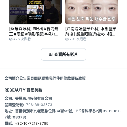
[聖母真眼科] #眼科 #視力矯
[江南瑞妍整形外科] 眼部整形
正 #眼鏡 #隱形眼鏡 #視力
前後 | 嚴重眼瞼退縮大小眼再
#LASIK #LASEK #SMILE
426 次觀看
手術前後
791 次觀看
#SilkSMILE #江南站眼科 #聖
母真眼科 #真正的眼科 #真眼
查看所有影片
科
公司簡介
公告
常見問題
聯繫我們
使用條款
隱私政策
REBEAUTY 韓國美妝
公司:
美麗再現股份有限公司
營業登記號:
706-88-03573
地址:
首爾特別市九老區數位路34街55號，코오롱科學谷2期 B201-161-
7號 (08378)
電話:
+82-10-7213-3785