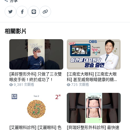
分享
相關影片
[美好整形外科] 只做了三次雙
[江南宏大眼科] [江南宏大眼
眼皮手術！終於成功了！
科] 甚至威脅眼睛健康的糖尿
9,381 次觀看
病！糖尿病性白內障│李官勳
725 次觀看
眼科醫生電視節目出演📺
[艾麗眼科診所] [艾麗眼科] 色
[貝瑞好整形外科診所] 最快速