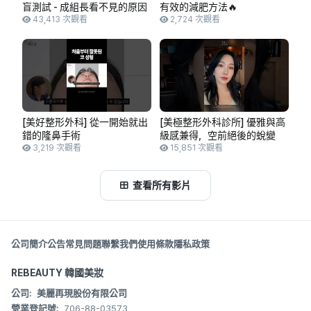
盲測試 - 成組長看不見的原因
有效的減肥方法🔥
43,413 次觀看
2,724 次觀看
[美好整形外科] 從一開始就出
[美極整形外科診所] 優雅與高
錯的隆鼻手術
級感兼得，空前絕後的蛻變
3,219 次觀看
15,851 次觀看
查看所有影片
公司簡介
公告
常見問題
聯繫我們
使用條款
隱私政策
REBEAUTY 韓國美妝
公司:
美麗再現股份有限公司
營業登記號:
706-88-03573