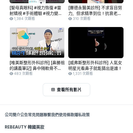
[聖母真眼科] #視力恢復 #雷
[賽德永醫美診所] 不求盲目努
射矯視 #手術體驗 #視力變化
力，但求精準到位！抗衰老管
#每日變化 #雷射手術 #眼睛
1,384 次觀看
理標準公開 #老化管理 #童顏
310 次觀看
健康
管理 #皮膚修復 #抗衰老
[唯美斯整形外科診所] [鼻勝祖
[威弗斯整形外科診所] 人氣女
的講義筆記] 鼻中隔軟骨不足
明星光看鼻子就能猜出是誰！
也能使用嗎？ 如何最大限度地
483 次觀看
1,331 次觀看
利用鼻中隔😎
查看所有影片
公司簡介
公告
常見問題
聯繫我們
使用條款
隱私政策
REBEAUTY 韓國美妝