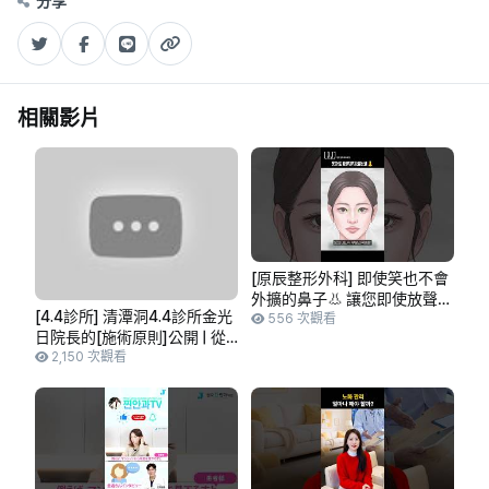
分享
相關影片
[原辰整形外科] 即使笑也不會
外擴的鼻子👃 讓您即使放聲大
[4.4診所] 清潭洞4.4診所金光
哭也能開懷大笑！
556 次觀看
日院長的[施術原則]公開 | 從
根本原因開始診斷的客製化解
2,150 次觀看
決方案 #首爾 #江南 #seoul
#clinic #整形外科 #皮膚科 #
推薦 #kbeauty