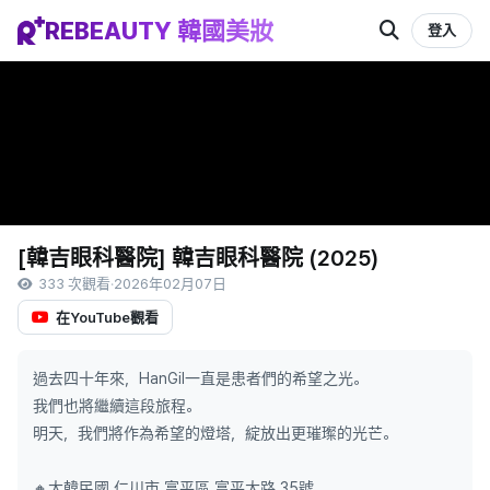
REBEAUTY 韓國美妝
登入
[韓吉眼科醫院] 韓吉眼科醫院 (2025)
333 次觀看
·
2026年02月07日
在YouTube觀看
過去四十年來，HanGil一直是患者們的希望之光。
我們也將繼續這段旅程。
明天，我們將作為希望的燈塔，綻放出更璀璨的光芒。
🔸大韓民國 仁川市 富平區 富平大路 35號