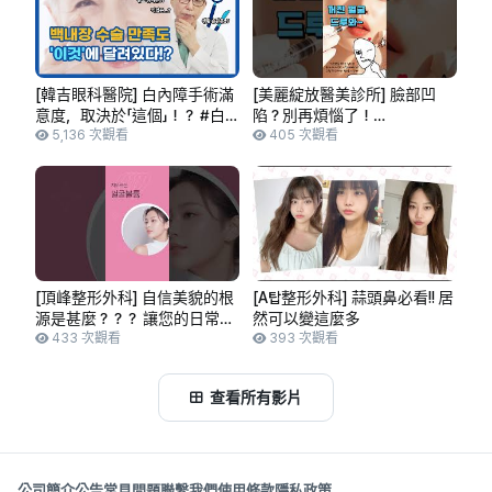
[韓吉眼科醫院] 白內障手術滿
[美麗綻放醫美診所] 臉部凹
意度，取決於「這個」！？ #白
陷？別再煩惱了！
內障 #人工水晶體 #韓吉眼科
5,136 次觀看
#beautyblossom #美麗綻放 #
405 次觀看
醫院
美麗綻放醫美診所 #合井皮膚
科 #seoulclinic #弘大皮膚科
#填充針劑 #filler #kbeauty
[頂峰整形外科] 自信美貌的根
[A탑整形外科] 蒜頭鼻必看!! 居
源是甚麼？？？ 讓您的日常生
然可以變這麼多
活充滿自信的頂峰解決方案
433 次觀看
393 次觀看
查看所有影片
公司簡介
公告
常見問題
聯繫我們
使用條款
隱私政策