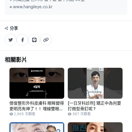
🔹www.hangileye.co.kr
分享
相關影片
傑俊整形外科皮膚科 眼眸變得
[一日牙科診所] 矯正中為何要
更明亮有神了！！ 埋線雙眼皮
打微型骨釘呢？
+開眼頭 💕 前後對比 #shorts
2,995 次觀看
387 次觀看