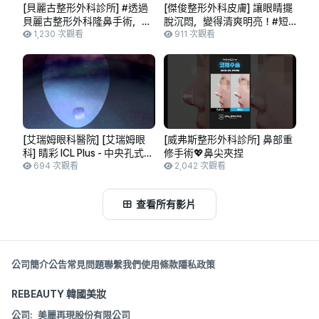
[貝麗古整形外科診所] #透過
[傑俊整形外科皮膚] 讓眼睛擺
貝麗古整形外科隆鼻手術，也
脫沉悶，變得清爽明亮！#短
能達到突嘴矯正的效果嗎？ 矯
1,230 次觀看
片
911 次觀看
正歪鼻、長鼻、鷹鉤鼻，擺脫
困擾！透過輪廓三件套手術，
甚至能擁有V型臉嗎！？ 貝麗
古TV
[艾瑞姆眼科醫院] [艾瑞姆眼
[威弗斯整形外科診所] 鼻部重
科] 睛彩 ICL Plus - 中央孔式
修手術💖鼻尖夾捏
ICL 面罩
694 次觀看
2,042 次觀看
查看所有影片
公司簡介
公告
常見問題
聯繫我們
使用條款
隱私政策
REBEAUTY 韓國美妝
公司:
美麗再現股份有限公司