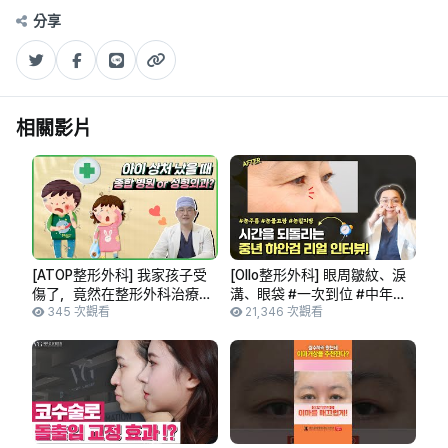
分享
相關影片
[ATOP整形外科] 我家孩子受
[Ollo整形外科] 眼周皺紋、淚
傷了，竟然在整形外科治療？
溝、眼袋 #一次到位 #中年眼
😨ATOP整形外科/ATOP
345 次觀看
部整形 #下眼瞼手術 #真人採
21,346 次觀看
plastic surgery/(特邀:李漢庭
訪! | 中年眼部 | 下眼瞼 | 童顏
院長)
整形