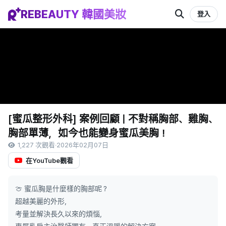
REBEAUTY 韓國美妝
登入
[蜜瓜整形外科] 案例回顧 | 不對稱胸部、雞胸、
胸部單薄，如今也能變身蜜瓜美胸！
1,227 次觀看
·
2026年02月07日
在YouTube觀看
🍈 蜜瓜胸是什麼樣的胸部呢？
超越美麗的外形，
考量並解決長久以來的煩惱，