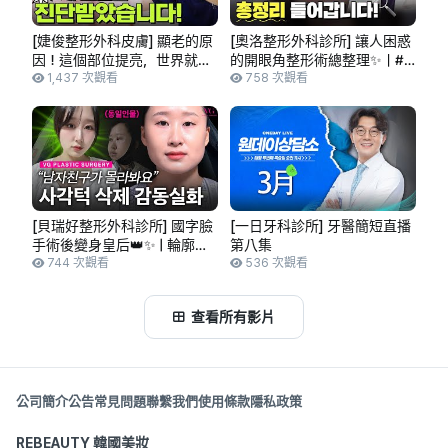
[婕俊整形外科皮膚] 顯老的原
[奧洛整形外科診所] 讓人困惑
因！這個部位提亮，世界就會
的開眼角整形術總整理✨｜#
改變！
1,437 次觀看
開眼頭 #開上眼角 #開眼尾 #
758 次觀看
開下眼角 #整形外科專科醫師
[貝瑞好整形外科診所] 國字臉
[一日牙科診所] 牙醫簡短直播
手術後變身皇后👑✨ | 輪廓手
第八集
術、眼部重修手術 術後2個月
744 次觀看
536 次觀看
真實分享
查看所有影片
公司簡介
公告
常見問題
聯繫我們
使用條款
隱私政策
REBEAUTY 韓國美妝