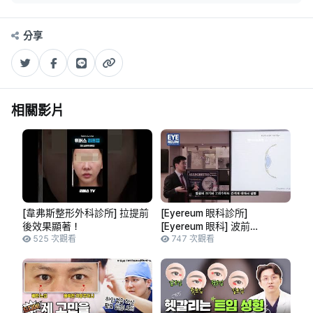
分享
相關影片
[韋弗斯整形外科診所] 拉提前
[Eyereum 眼科診所]
後效果顯著！
[Eyereum 眼科] 波前
525 次觀看
(Wavefront) 講座 - 金明俊 教
747 次觀看
授