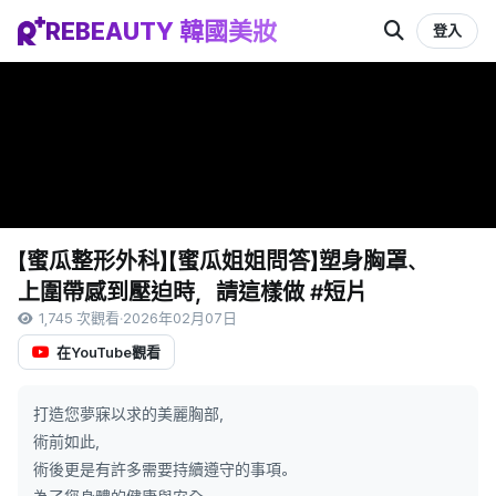
REBEAUTY 韓國美妝
登入
【蜜瓜整形外科】【蜜瓜姐姐問答】塑身胸罩、
上圍帶感到壓迫時，請這樣做 #短片
1,745 次觀看
·
2026年02月07日
在YouTube觀看
打造您夢寐以求的美麗胸部，
術前如此，
術後更是有許多需要持續遵守的事項。