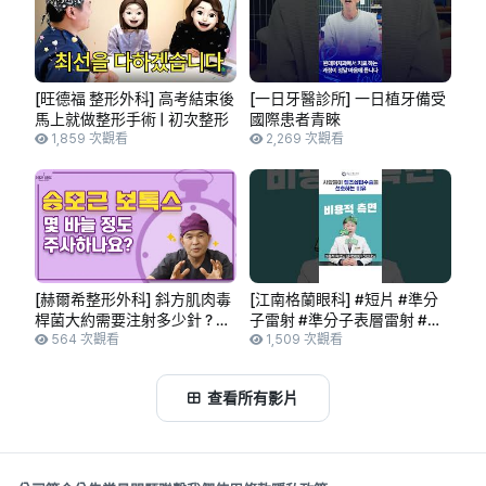
[旺德福 整形外科] 高考結束後
[一日牙醫診所] 一日植牙備受
馬上就做整形手術 | 初次整形
國際患者青睞
1,859 次觀看
2,269 次觀看
[赫爾希整形外科] 斜方肌肉毒
[江南格蘭眼科] #短片 #準分
桿菌大約需要注射多少針？
子雷射 #準分子表層雷射 #微
[一分鐘解答]
564 次觀看
笑矯視 比 #晶體植入手術 更受
1,509 次觀看
歡迎的原因是？
查看所有影片