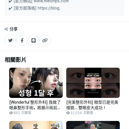
✔️ [官方網站] www.melonps.com
✔️ [官方部落格] https://blog.
分享
相關影片
[Wonderful 整形外科] 我做了
[完美整形外科] 眼型已是完美
眼鼻整形手術。將展示術前術
樣貌… 雙眼皮大成功！
後的所有情況。
862 次觀看
22,029 次觀看