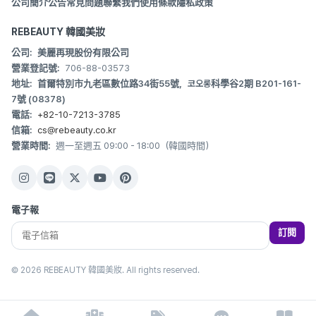
公司簡介
公告
常見問題
聯繫我們
使用條款
隱私政策
REBEAUTY 韓國美妝
公司:
美麗再現股份有限公司
營業登記號:
706-88-03573
地址:
首爾特別市九老區數位路34街55號，코오롱科學谷2期 B201-161-
7號 (08378)
電話:
+82-10-7213-3785
信箱:
cs@rebeauty.co.kr
營業時間:
週一至週五 09:00 - 18:00（韓國時間）
電子報
訂閱
© 2026 REBEAUTY 韓國美妝. All rights reserved.