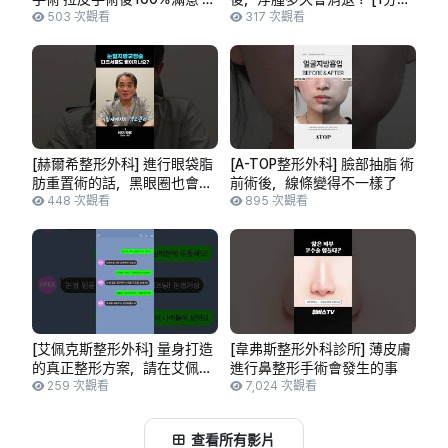
前術後影片👍👍讓您年輕十歲
503 次觀看
解答]
317 次觀看
的童顏，盡在非常美整形外科
診所。
[赫爾希整形外科] 進行眼袋脂
[A-TOP整形外科] 臉部抽脂 術
肪重置術的話，黑眼圈也會消
前術後，線條變得不一樣了
失嗎？ [一分鐘解答]
448 次觀看
895 次觀看
[艾佩克斯整形外科] 量身打造
[韋弗斯整形外科診所] 薄皮膚
的真正整形方案，請在艾佩克
進行鼻整形手術會發生的事
斯諮詢
259 次觀看
7,024 次觀看
查看所有影片