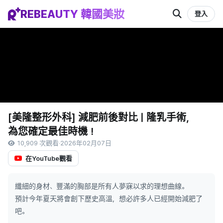
REBEAUTY 韓國美妝
登入
[美隆整形外科] 減肥前後對比 | 隆乳手術，
為您確定最佳時機！
10,909 次觀看
·
2026年02月07日
在YouTube觀看
纖細的身材、豐滿的胸部是所有人夢寐以求的理想曲線。
預計今年夏天將會創下歷史高溫，想必許多人已經開始減肥了
吧。