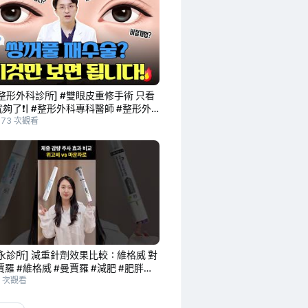
整形外科診所] #雙眼皮重修手術 只看
夠了❗| #整形外科專科醫師 #整形外
生
373 次觀看
永診所] 減重針劑效果比較：維格威 對
賈羅 #維格威 #曼賈羅 #減肥 #肥胖治
LP1 #GIP #賽德永診所
7 次觀看