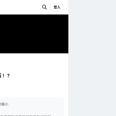
登入
嗎！？
骨縮小