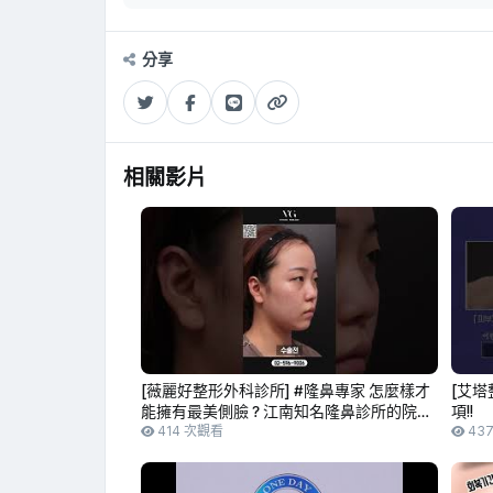
分享
相關影片
[薇麗好整形外科診所] #隆鼻專家 怎麼樣才
[艾塔
能擁有最美側臉？江南知名隆鼻診所的院長
項!!
— 薇麗好整形外科診所
414 次觀看
43