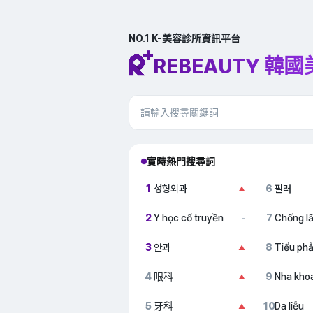
NO.1 K-美容診所資訊平台
REBEAUTY 韓
實時熱門搜尋詞
1
성형외과
6
필러
▲
2
Y học cổ truyền
7
Chống l
–
3
안과
8
Tiểu ph
▲
4
眼科
9
Nha kho
▲
5
牙科
10
Da liễu
▲