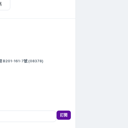
片
1-161-7號 (08378)
訂閱