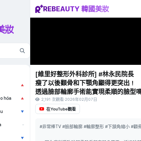
REBEAUTY 韓國美妝
國美妝
[維里好整形外科診所] #林永民院長
瘦了以後顴骨和下顎角顯得更突出！
▲
透過臉部輪廓手術能實現柔順的臉型
ão hóa
▲
2,191 次觀看
·
2026年02月07日
在YouTube觀看
ẫu
▼
a
–
#非常棒TV #臉部輪廓 #輪廓整形 #下頷角縮小 #顴
▼