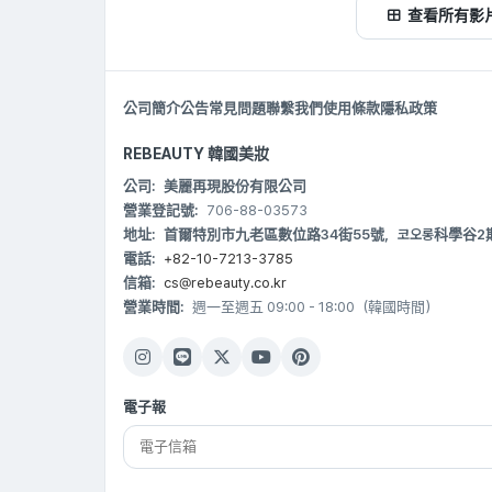
查看所有影
公司簡介
公告
常見問題
聯繫我們
使用條款
隱私政策
REBEAUTY 韓國美妝
公司:
美麗再現股份有限公司
營業登記號:
706-88-03573
地址:
首爾特別市九老區數位路34街55號，코오롱科學谷2期 B20
電話:
+82-10-7213-3785
信箱:
cs@rebeauty.co.kr
營業時間:
週一至週五 09:00 - 18:00（韓國時間）
電子報