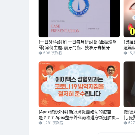
[一日牙科診所] 一日每月研討會 (金振煥醫
[奧羅
師) 案例主題: 前牙門齒、狹窄牙脊植牙
這篇就
508 次觀看
科醫
15,
[Apex整形外科] 新冠肺炎最確切的疫苗
[賽德
是？？？ Apex整形外科嚴格遵守新冠肺炎防
比 曼
疫守則 💪
1,281 次觀看
療 #G
52