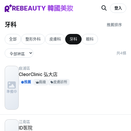
REBEAUTY 韓國美妝
登入
牙科
全部
整形外科
皮膚科
牙科
眼科
共4條
麻浦區
CleorClinic 弘大店
推薦
高級
皮膚診所
準備中
江南區
ID医院