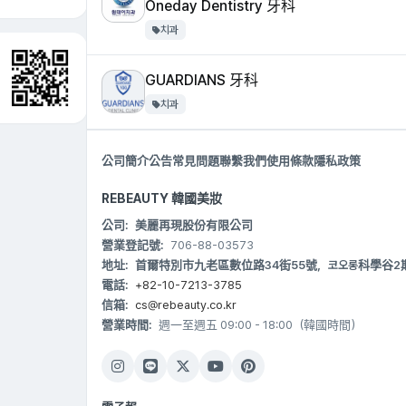
Oneday Dentistry 牙科
치과
GUARDIANS 牙科
치과
公司簡介
公告
常見問題
聯繫我們
使用條款
隱私政策
REBEAUTY 韓國美妝
公司:
美麗再現股份有限公司
營業登記號:
706-88-03573
地址:
首爾特別市九老區數位路34街55號，코오롱科學谷2期 B20
電話:
+82-10-7213-3785
信箱:
cs@rebeauty.co.kr
營業時間:
週一至週五 09:00 - 18:00（韓國時間）