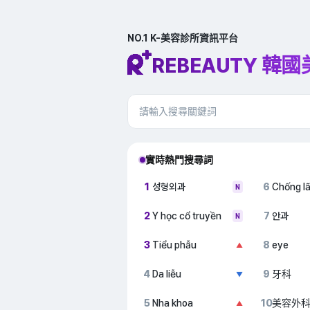
NO.1 K-美容診所資訊平台
REBEAUTY 韓
實時熱門搜尋詞
1
성형외과
6
Chống l
N
2
Y học cổ truyền
7
안과
N
3
Tiểu phẫu
8
eye
▲
4
Da liễu
9
牙科
▼
5
Nha khoa
10
美容外
▲