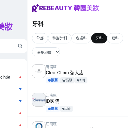
REBEAUTY 韓國美妝
牙科
國美妝
全部
整形外科
皮膚科
牙科
眼科
麻浦區
CleorClinic 弘大店
ão hóa
▲
推薦
高級
치과
▼
江南區
ID医院
▼
推薦
치과
▲
江南區
科
▲