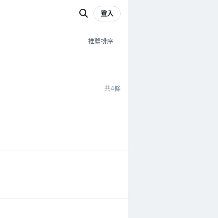
登入
共4條