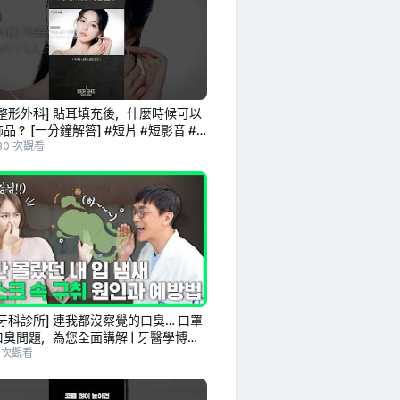
整形外科] 貼耳填充後，什麼時候可以
品？ [一分鐘解答] #短片 #短影音 #
填充
80 次觀看
牙科診所] 連我都沒察覺的口臭… 口罩
臭問題，為您全面講解 | 牙醫學博士
煥
3 次觀看