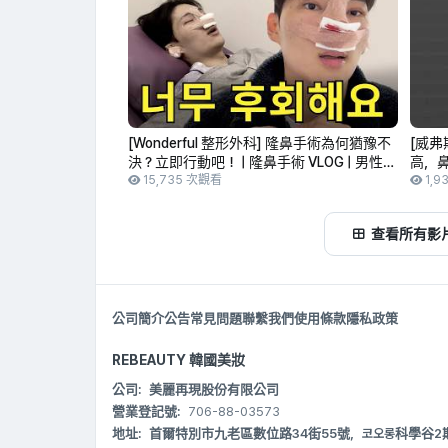
[Wonderful 整形外科] 隆鼻手術為何猶豫不
[威弗
決？立即行動吧！ | 隆鼻手術 VLOG | 男性隆
高，
鼻
15,735 次觀看
1,9
查看所有影
公司簡介
公告
常見問題
聯繫我們
使用條款
隱私政策
REBEAUTY 韓國美妝
公司:
美麗再現股份有限公司
營業登記號:
706-88-03573
地址:
首爾特別市九老區數位路34街55號，코오롱科學谷2期 B20