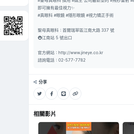
#聖母真眼科 採用 #嬌生 公司最新型的 #飛秒雷射 #E
即可擁有最佳視力✨
#真眼科 #眼鏡 #隱形眼鏡 #視力矯正手術
聖母真眼科：首爾瑞草區江南大路 337 號
🚇江南站 5 號出口
官方網站：http://www.jineye.co.kr​​
諮詢電話：02-577-7782
分享
相關影片