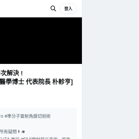
登入
一次解決！
[醫學博士 代表院長 朴軫亨]
MILEPro #準分子雷射角膜切削術
疑問👨‍🎓