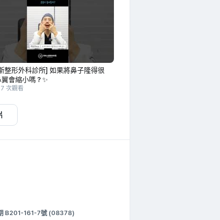
斯整形外科診所] 如果將鼻子隆得很
鼻翼會縮小嗎？✨
37 次觀看
片
1-161-7號 (08378)