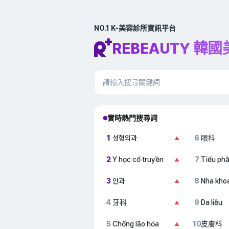
NO.1 K-美容診所資訊平台
REBEAUTY 韓
實時熱門搜尋詞
1
성형외과
6
眼科
▲
2
Y học cổ truyền
7
Tiểu ph
▲
3
안과
8
Nha kho
▲
4
牙科
9
Da liễu
▲
5
Chống lão hóa
10
皮膚科
▲