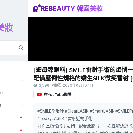
REBEAUTY 韓國美妝
國美妝
[聖母臻眼科] SMILE雷射手術的煩惱
配備壓倒性規格的嬌生SILK微笑雷射 
–
3,598 次觀看
·
2026年02月07日
ẫu
–
在YouTube觀看
a
–
#SMILE全飛秒 #ClearLASIK #SmartLASIK #S
▼
#TodayLASEK #雷射近視手術
好奇且煩惱的朋友們！觀看此影片，一次性解決您的所有
▲