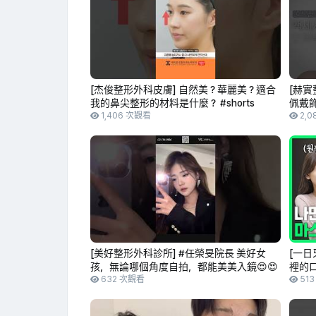
[杰俊整形外科皮膚] 自然美？華麗美？適合
[赫實
我的鼻尖整形的材料是什麼？ #shorts
佩戴飾
1,406 次觀看
耳部
2,0
[美好整形外科診所] #任榮旻院長 美好女
[一日
孩，無論哪個角度自拍，都能美美入鏡😍😍
裡的口
632 次觀看
金振
51