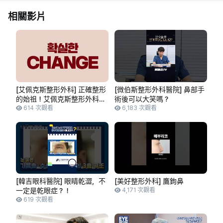
相關影片
[艾佩克斯整形外科] 正確整形
[微伯斯整形外科醫院] 鼻部手
的始祖！艾佩克斯整形外科的
術後可以大笑嗎？
整形哲學！
614 次觀看
6,183 次觀看
[韓吉眼科醫院] 眼睛乾澀，不
[美好整形外科] 鷹鉤鼻
一定是乾眼症？！
4,171 次觀看
619 次觀看