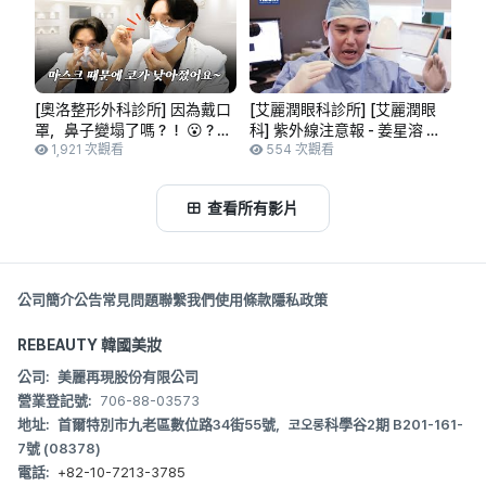
[奧洛整形外科診所] 因為戴口
[艾麗潤眼科診所] [艾麗潤眼
罩，鼻子變塌了嗎？！ 😮？！
科] 紫外線注意報 - 姜星溶 院
#天啊 #整形外科專科醫師 #
1,921 次觀看
長
554 次觀看
整形外科醫師 #醫師YouTuber
#有問必答 #交流 #告知大家 #
查看所有影片
通知
公司簡介
公告
常見問題
聯繫我們
使用條款
隱私政策
REBEAUTY 韓國美妝
公司:
美麗再現股份有限公司
營業登記號:
706-88-03573
地址:
首爾特別市九老區數位路34街55號，코오롱科學谷2期 B201-161-
7號 (08378)
電話:
+82-10-7213-3785