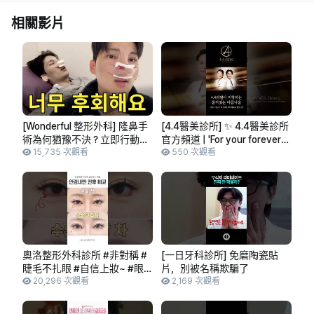
相關影片
[Wonderful 整形外科] 隆鼻手
[4.4醫美診所] ✨ 4.4醫美診所
術為何猶豫不決？立即行動
官方頻道 | 'For your forever
吧！ | 隆鼻手術 VLOG | 男性隆
15,735 次觀看
Beauty' 品牌影片公開 #首爾
550 次觀看
鼻
#江南 #seoul #clinic #整形外
科 #皮膚科
奧洛整形外科診所 #非對稱 #
[一日牙科診所] 免磨陶瓷貼
睫毛不扎眼 #自信上妝~ #眼
片，別被名稱欺騙了
瞼內翻哪裡做? #來奧洛整形
20,296 次觀看
2,169 次觀看
外科吧~ #短片