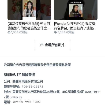
[奧莉婷整形外科診所] 藝人們
[Wonderful整形外科] 我沒有
偷偷進行的秘密施術是什麼？
買名牌包，而是投資了這個。
#極線音波拉提
1,054 次觀看
6,284 次觀看
查看所有影片
公司簡介
公告
常見問題
聯繫我們
使用條款
隱私政策
REBEAUTY 韓國美妝
公司:
美麗再現股份有限公司
營業登記號:
706-88-03573
地址:
首爾特別市九老區數位路34街55號，코오롱科學谷2期 B201-161-
7號 (08378)
電話:
+82-10-7213-3785