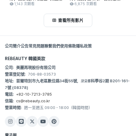
南驛三艾佩克斯整形外科
1,143 次觀看
眼👋 #shorts #雙眼皮前後 #
6,875 次觀看
埋線雙眼皮 #整形大成功
查看所有影片
公司簡介
公告
常見問題
聯繫我們
使用條款
隱私政策
REBEAUTY 韓國美妝
公司:
美麗再現股份有限公司
營業登記號:
706-88-03573
地址:
首爾特別市九老區數位路34街55號，코오롱科學谷2期 B201-161-
7號 (08378)
電話:
+82-10-7213-3785
信箱:
cs@rebeauty.co.kr
營業時間:
週一至週五 09:00 - 18:00（韓國時間）
電子報