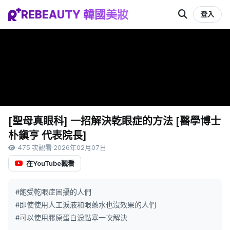
REBEAUTY 韓國美妝
登入
[聖母真眼科] 一招解決乾眼症的方法 [醫學博士
朴鎭亨 代表院長]
475 次觀看
·
2026年02月07日
在YouTube觀看
#飽受乾眼症困擾的人們
#即使使用人工淚液和眼藥水也沒效果的人們
#可以使用膠原蛋白淚點塞一次解決