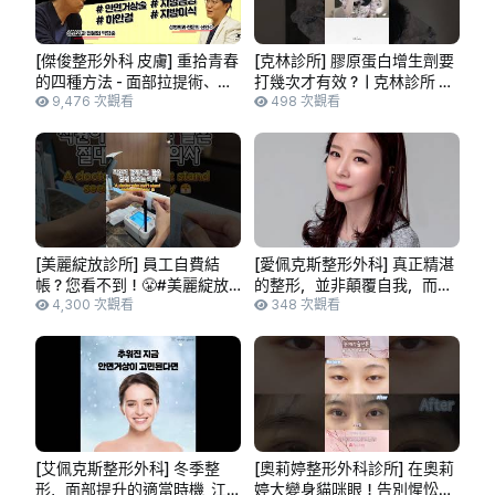
[傑俊整形外科 皮膚] 重拾青春
[克林診所] 膠原蛋白增生劑要
的四種方法 - 面部拉提術、抽
打幾次才有效？ | 克林診所 金
脂手術、眼袋手術、脂肪移植
9,476 次觀看
賢玉 院長
498 次觀看
(附英日字幕)
[美麗綻放診所] 員工自費結
[愛佩克斯整形外科] 真正精湛
帳？您看不到！😤#美麗綻放
的整形，並非顛覆自我，而是
診所 #美麗綻放 #皮膚科推薦
4,300 次觀看
發掘潛在之美_愛佩克斯整形
348 次觀看
#beautyblossom #skincare #
外科真實故事：金普瑪
合井皮膚科 #弘大皮膚科
#kbeauty #seoulclinic
[艾佩克斯整形外科] 冬季整
[奧莉婷整形外科診所] 在奧莉
形，面部提升的適當時機_江
婷大變身貓咪眼！告別惺忪睡