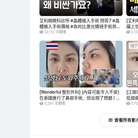
艾利姆眼科診所 #晶體植入手術 問答7 #晶
[艾利
體植入手術價格 #為何比激光矯視手術昂
躍上世
貴？ #ICL價格 差異 完整解析
32,112 次觀看
2,1
[Wonderful 整形外科] (內容可能令人不安)
[江南
在泰國進行了鼻部手術，但出現了問題 | 嬰
低摺
兒保護艙 X Wonderful 整形外科
3,291 次觀看
摺痕調
57
查看所有影