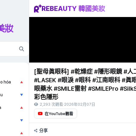
REBEAUTY 韓國美妝
國美妝
[聖母眞眼科] #乾燥症 #隱形眼鏡 #人工
#LASEK #眼淚 #眼科 #江南眼科 #
ão hóa
▲
眼藥水 #SMILE雷射 #SMILEPro #SilkS
ẫu
▼
彩色隱形
2,293 次觀看
·
2026年02月07日
a
▲
在YouTube觀看
▼
分享
▲