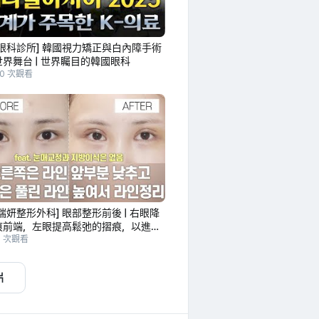
眼科診所] 韓國視力矯正與白內障手術
界舞台 | 世界矚目的韓國眼科
30 次觀看
瑞妍整形外科] 眼部整形前後 | 右眼降
痕前端，左眼提高鬆弛的摺痕，以進行
整 | 無眼瞼下垂矯正及脂肪移植
0 次觀看
片