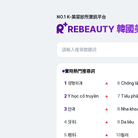
NO.1 K-美容診所資訊平台
REBEAUTY 韓
實時熱門搜尋詞
1
성형외과
6
Chống l
▲
2
Y học cổ truyền
7
Tiểu ph
▲
3
안과
8
Nha kho
▲
4
牙科
9
Da liễu
▲
5
眼科
10
필러
▲