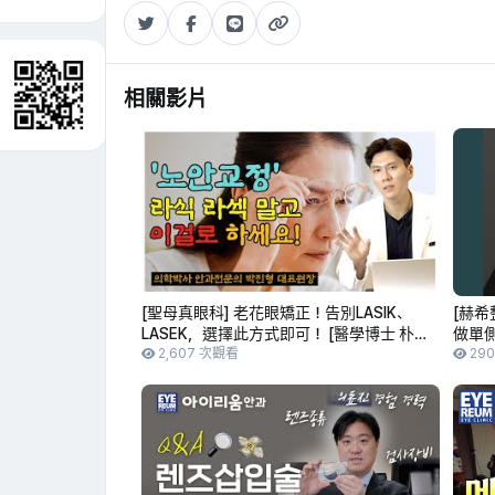
相關影片
[聖母真眼科] 老花眼矯正！告別LASIK、
[赫希
LASEK，選擇此方式即可！ [醫學博士 朴鎭
做單側
亨 代表院長]
2,607 次觀看
29