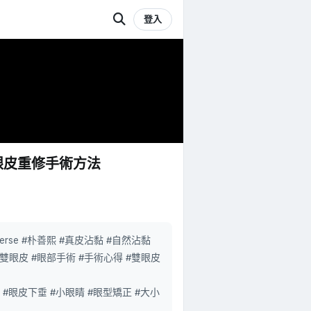
登入
眼皮重修手術方法
erse #朴善熙 #真皮沾黏 #自然沾黏
 #雙眼皮 #眼部手術 #手術心得 #雙眼皮
 #眼皮下垂 #小眼睛 #眼型矯正 #大小