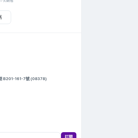
31 次觀看
片
1-161-7號 (08378)
訂閱