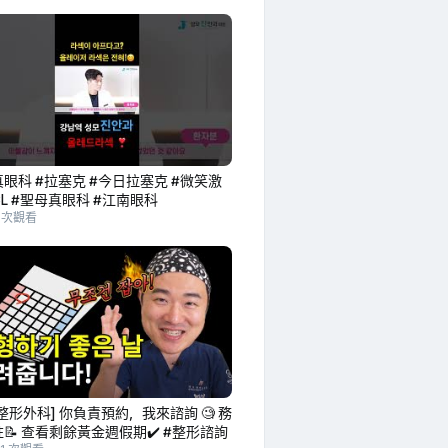
眼科 #拉塞克 #今日拉塞克 #微笑激
ICL #聖母真眼科 #江南眼科
8 次觀看
整形外科] 你負責預約，我來諮詢 🧐 務
📝 查看剩餘黃金週假期✔️ #整形諮詢