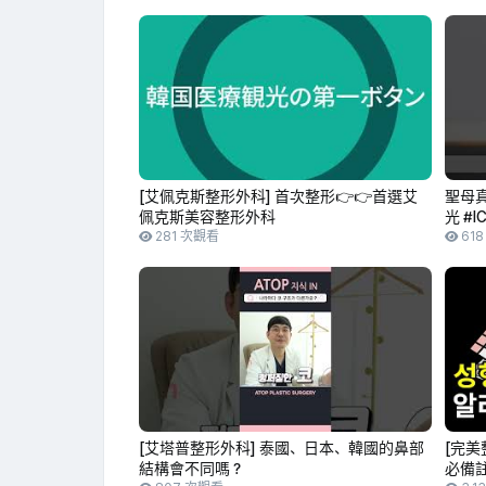
[艾佩克斯整形外科] 首次整形👉👉首選艾
聖母真
佩克斯美容整形外科
光 #
281 次觀看
61
[艾塔普整形外科] 泰國、日本、韓國的鼻部
[完美
結構會不同嗎？
必備註