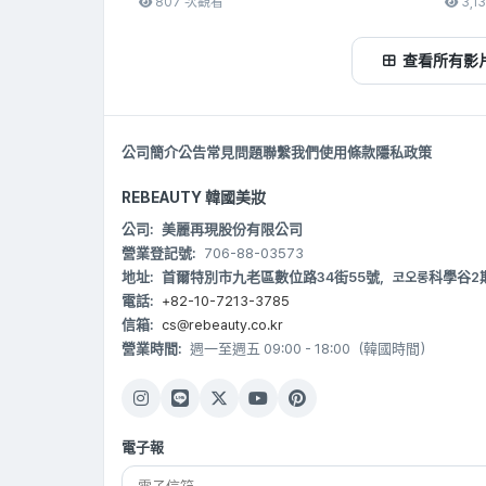
807 次觀看
3,1
查看所有影
公司簡介
公告
常見問題
聯繫我們
使用條款
隱私政策
REBEAUTY 韓國美妝
公司:
美麗再現股份有限公司
營業登記號:
706-88-03573
地址:
首爾特別市九老區數位路34街55號，코오롱科學谷2期 B20
電話:
+82-10-7213-3785
信箱:
cs@rebeauty.co.kr
營業時間:
週一至週五 09:00 - 18:00（韓國時間）
電子報