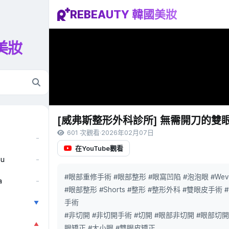
REBEAUTY 韓國美妝
國美妝
[威弗斯整形外科診所] 無需開刀的雙
601 次觀看
·
2026年02月07日
–
在YouTube觀看
ẫu
–
#眼部重修手術 #眼部整形 #眼窩凹陷 #泡泡眼 #Wev
a
–
#眼部整形 #Shorts #整形 #整形外科 #雙眼皮手術
手術
▼
#非切開 #非切開手術 #切開 #眼部非切開 #眼部切開
▲
眼矯正 #大小眼 #雙眼皮矯正