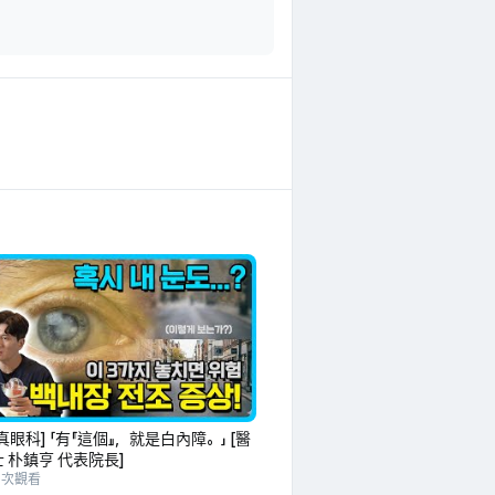
真眼科] 「有『這個』，就是白內障。」 [醫
 朴鎮亨 代表院長]
1 次觀看