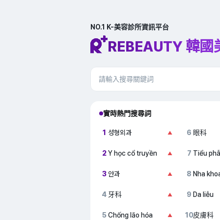
NO.1 K-美容診所資訊平台
REBEAUTY 韓
實時熱門搜尋詞
1
성형외과
6
眼科
▲
2
Y học cổ truyền
7
Tiểu ph
▲
3
안과
8
Nha kho
▲
4
牙科
9
Da liễu
▲
5
Chống lão hóa
10
皮膚科
▲