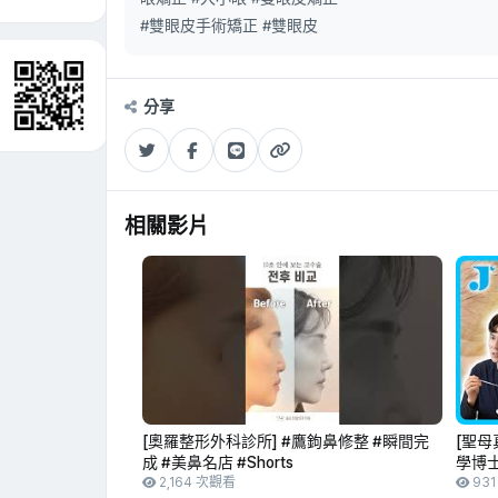
#雙眼皮手術矯正 #雙眼皮
分享
相關影片
[奧羅整形外科診所] #鷹鉤鼻修整 #瞬間完
[聖母
成 #美鼻名店 #Shorts
學博士
2,164 次觀看
93