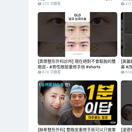
所 官方影片
370 次觀看
41
[奧樂整形外科診所] 現在絕對不會鬆脫的雙
[美麗
眼皮~ #男性眼部重修手術 #shorts
鼻 #
876 次觀看
50
[赫希整形外科] 雙眼皮重修手術可以只做單
[溫德