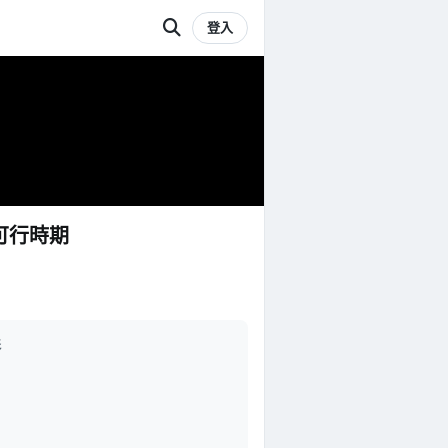
登入
術可行時期
形