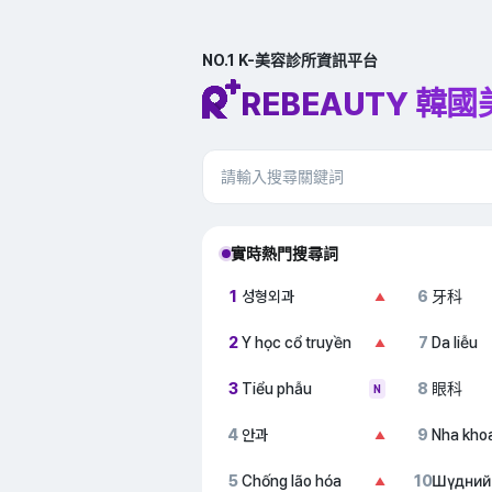
NO.1 K-美容診所資訊平台
REBEAUTY 韓
實時熱門搜尋詞
1
성형외과
6
牙科
▲
2
Y học cổ truyền
7
Da liễu
▲
3
Tiểu phẫu
8
眼科
N
4
안과
9
Nha kho
▲
5
Chống lão hóa
10
Шүдний
▲