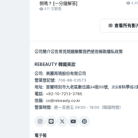
側嗎？ [一分鐘解答]
4,4
411 次觀看
查看所有影
公司簡介
公告
常見問題
聯繫我們
使用條款
隱私政策
REBEAUTY 韓國美妝
公司:
美麗再現股份有限公司
營業登記號:
706-88-03573
地址:
首爾特別市九老區數位路34街55號，코오롱科學谷2期 B20
電話:
+82-10-7213-3785
信箱:
cs@rebeauty.co.kr
營業時間:
週一至週五 09:00 - 18:00（韓國時間）
電子報