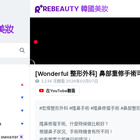
REBEAUTY 韓國美妝
國美妝
[Wonderful 整形外科] 鼻部重修手
3,234 次觀看
·
2026年02月07日
▲
在YouTube觀看
▼
#宏偉整形外科 #隆鼻手術 #隆鼻修復手術 #鼻部整
▼
a
隆鼻修復手術，什麼時候做比較好？
▼
根據鼻子狀況，手術時機會有所不同！
 эмнэлэг
N
也有需要立即進行的情況！