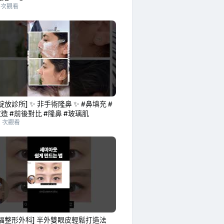
7 次觀看
綻放診所] ✨ 非手術隆鼻 ✨ #鼻填充 #
改造 #前後對比 #隆鼻 #玻璃肌
9 次觀看
福整形外科] 半外雙眼皮輕鬆打造法