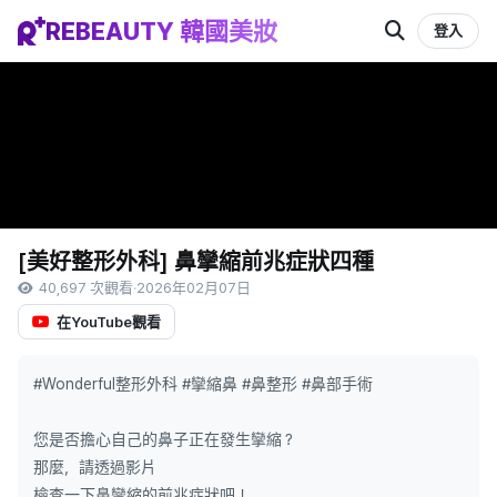
REBEAUTY 韓國美妝
登入
[美好整形外科] 鼻攣縮前兆症狀四種
40,697 次觀看
·
2026年02月07日
在YouTube觀看
#Wonderful整形外科 #攣縮鼻 #鼻整形 #鼻部手術
您是否擔心自己的鼻子正在發生攣縮？
那麼，請透過影片
檢查一下鼻攣縮的前兆症狀吧！