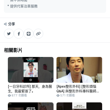
* 無午休時間
* 提供代客泊車服務
分享
相關影片
[一日牙科診所] 那天，身為醫
[Apex整形外科] [整形煩惱
生，我最緊張了。
Q&A] 與整形外科專科醫師宋
877 次觀看
炫錫院長預先諮詢的Apex整形
571 次觀看
外科「整形煩惱 Q&A」環節：「肌
膚肉毒桿菌素注射」