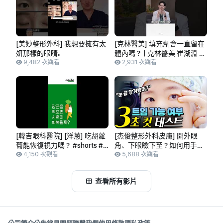
[美妙整形外科] 我想要擁有太
[克林醫美] 填充劑會一直留在
妍那樣的眼睛。
體內嗎？ | 克林醫美 崔湖淵 院
9,482 次觀看
長
2,931 次觀看
[韓吉眼科醫院] [洋蔥] 吃胡蘿
[杰俊整形外科皮膚] 開外眼
蔔能恢復視力嗎？ #shorts #
角、下眼瞼下至？如何用手指
眼科常識
4,150 次觀看
確認你的眼睛是否「絕配」！
5,688 次觀看
查看所有影片