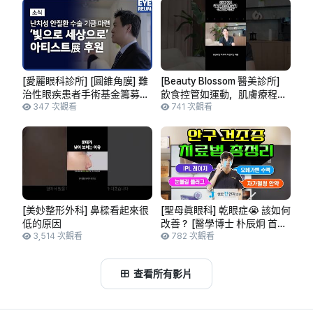
形 | 中年整形 | 童顏秘訣 |
[愛麗眼科診所] [圓錐角膜] 難
[Beauty Blossom 醫美診所]
治性眼疾患者手術基金籌募，
飲食控管如運動，肌膚療程從
「以光走向世界」
347 次觀看
再生到修復！
741 次觀看
#beautyblossom #護膚
#BeautyBlossom醫美診所
#BeautyBlossom #首爾醫美
#合井皮膚科 #KBeauty
[美妙整形外科] 鼻樑看起來很
[聖母眞眼科] 乾眼症😭 該如何
低的原因
改善？ [醫學博士 朴辰炯 首席
3,514 次觀看
院長]
782 次觀看
查看所有影片