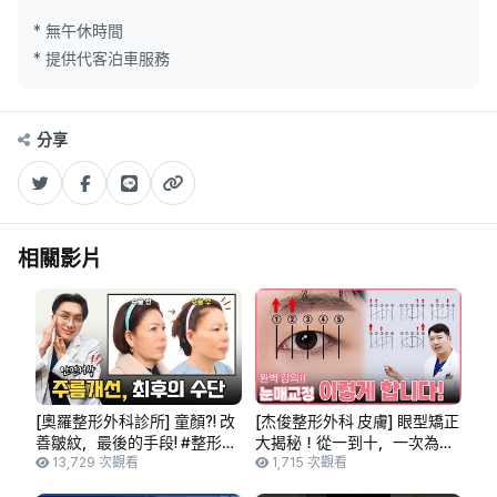
* 無午休時間
* 提供代客泊車服務
分享
相關影片
[奧羅整形外科診所] 童顏?! 改
[杰俊整形外科 皮膚] 眼型矯正
善皺紋，最後的手段! #整形外
大揭秘！從一到十，一次為您
科專科醫師 #整形外科醫師 #
13,729 次觀看
完整解說！
1,715 次觀看
面部拉提 #額頭拉提 #童顏整