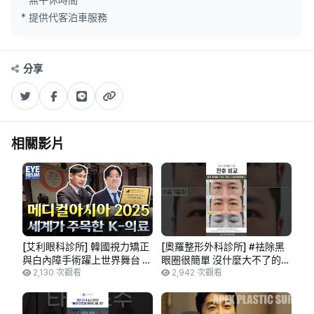
* 無午休時間
* 提供代客泊車服務
分享
相關影片
[艾利眼科診所] 韓國視力矯正
[奧羅整形外科診所] #祛除黑
與白內障手術躍上世界舞台 |
眼圈很簡單 沒什麼大不了的～
世界矚目的韓國眼科
2,130 次觀看
簡直像開眼了一樣！ #短片
2,942 次觀看