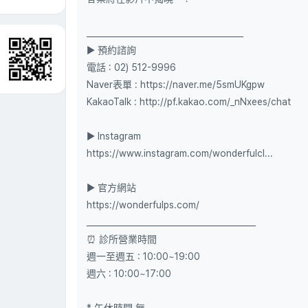
______________________________________
▶ 預約諮詢
電話 : 02) 512-9996
Naver表單 : https://naver.me/5smUKgpw
KakaoTalk : http://pf.kakao.com/_nNxees/chat
▶ Instagram
https://www.instagram.com/wonderfulcl...
▶ 官方網站
https://wonderfulps.com/
_________________________________________
⏰ 診所營業時間
週一至週五 : 10:00~19:00
週六 : 10:00~17:00