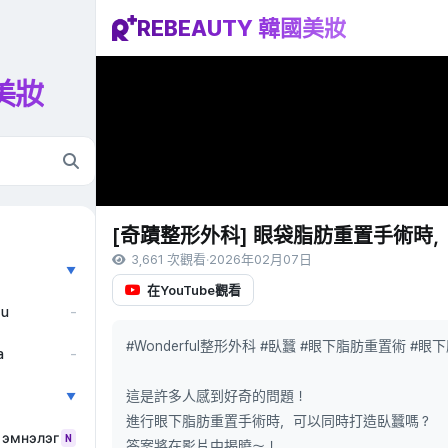
REBEAUTY 韓國美妝
國美妝
[奇蹟整形外科] 眼袋脂肪重置手術時
3,661 次觀看
·
2026年02月07日
▼
在YouTube觀看
ẫu
–
#Wonderful整形外科 #臥蠶 #眼下脂肪重置術 #眼
a
–
這是許多人感到好奇的問題！
▼
進行眼下脂肪重置手術時，可以同時打造臥蠶嗎？
 эмнэлэг
N
答案將在影片中揭曉～！