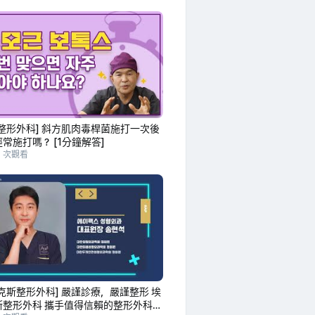
整形外科] 斜方肌肉毒桿菌施打一次後
常施打嗎？ [1分鐘解答]
5 次觀看
克斯整形外科] 嚴謹診療，嚴謹整形 埃
斯整形外科 攜手值得信賴的整形外科專