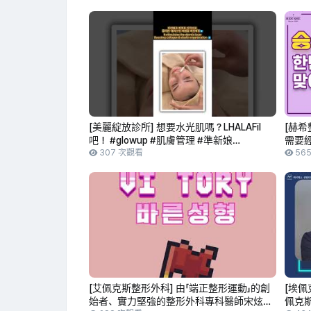
[美麗綻放診所] 想要水光肌嗎？LHALAFil
[赫希
吧！ #glowup #肌膚管理 #準新娘
需要經
#glowyskin #皮膚科療程推薦 #kbeauty
307 次觀看
56
#beautyblossom #美麗綻放診所
[艾佩克斯整形外科] 由「端正整形運動」的創
[埃佩
始者、實力堅強的整形外科專科醫師宋炫錫
佩克