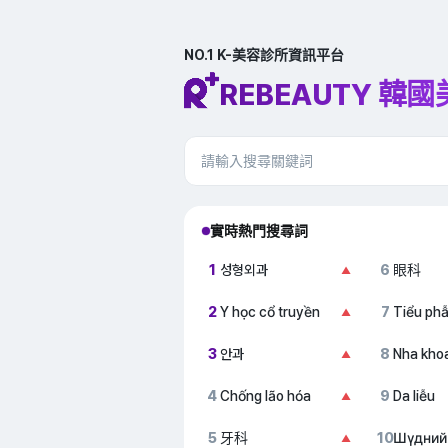
NO.1 K-美容診所資訊平台
REBEAUTY 韓
實時熱門搜尋詞
1
성형외과
6
眼科
▲
2
Y học cổ truyền
7
Tiểu ph
▲
3
안과
8
Nha kho
▲
4
Chống lão hóa
9
Da liễu
▲
5
牙科
10
Шүдний
▲