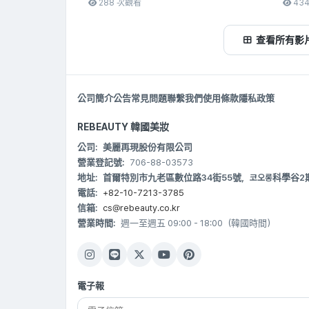
院長主持的艾佩克斯整形外科
288 次觀看
科醫
43
查看所有影
公司簡介
公告
常見問題
聯繫我們
使用條款
隱私政策
REBEAUTY 韓國美妝
公司:
美麗再現股份有限公司
營業登記號:
706-88-03573
地址:
首爾特別市九老區數位路34街55號，코오롱科學谷2期 B20
電話:
+82-10-7213-3785
信箱:
cs@rebeauty.co.kr
營業時間:
週一至週五 09:00 - 18:00（韓國時間）
電子報