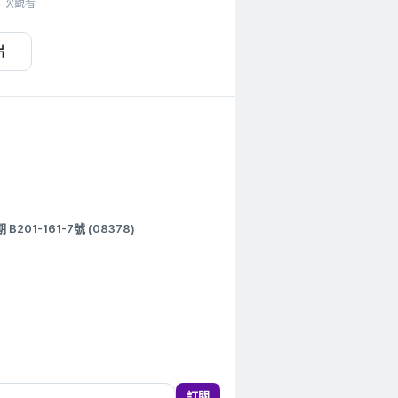
師宋炫錫院長
4 次觀看
片
1-161-7號 (08378)
訂閱