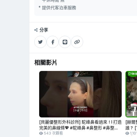
* 午休時間 無
* 提供代客泊車服務
分享
相關影片
[貝麗優整形外科診所] 駝峰鼻看過來！l 打造
[赫爾
完美的鼻線條💖 #駝峰鼻 #鼻整形 #鼻整形
誰？ 
手術
543 次觀看
1,1