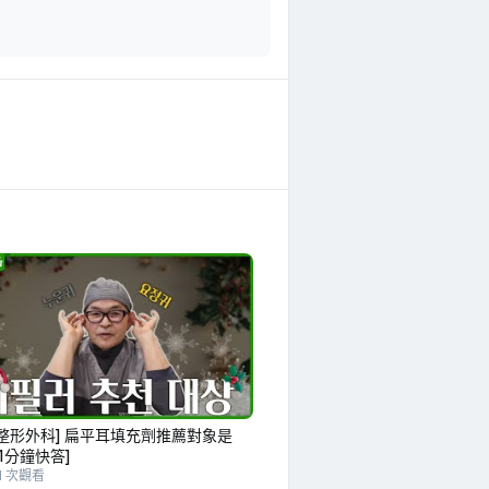
整形外科] 扁平耳填充劑推薦對象是
[1分鐘快答]
01 次觀看