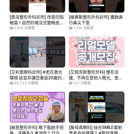
[奧洛整形外科診所] 改善凹陷
[維弗斯整形外科診所] 鷹鉤鼻
眼窩！自然的埋沒式雙眼皮線
🥺鼻尖下垂
條 💖 #雙眼皮手術心得 #眼型
2,818 次觀看
1,316 次觀看
矯正 #眼部整形
[艾利恩眼科診所] #老花激光
[艾佩克斯整形外科] 整形支
矯視 這並非讓您重返20歲的
援，不再在意他人眼光，堂堂
手術 - #艾利恩眼科 #姜成龍
84,723 次觀看
正正地！艾佩克斯整形外科 ❤️
421 次觀看
院長
真實模特兒公開招募 👏
[赫思整形外科] 眼下脂肪手術
[聖母真眼科] 絲光SMILE雷射
後，浮腫多久會消退？ [1分鐘
患者為何選擇？ #聖母真眼科