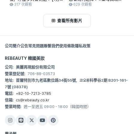
解答]
317 次觀看
#SMILE雷射 #絲光SMILE雷射
629 次觀看
查看所有影片
公司簡介
公告
常見問題
聯繫我們
使用條款
隱私政策
REBEAUTY 韓國美妝
公司:
美麗再現股份有限公司
營業登記號:
706-88-03573
地址:
首爾特別市九老區數位路34街55號，코오롱科學谷2期 B201-161-
7號 (08378)
電話:
+82-10-7213-3785
信箱:
cs@rebeauty.co.kr
營業時間:
週一至週五 09:00 - 18:00（韓國時間）
電子報