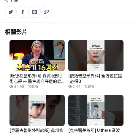
分享
相關影片
[旺德福整形外科] 真實眼部手
[依拓普整形外科] 全方位拉提
術心得 👀 醫生親自評選的最
_心得3
美雙眼揭曉！
35,984 次觀看
2,444 次觀看
[貝麗古整形外科診所] 鼻部修
[克林醫美診所] Ulthera 音波