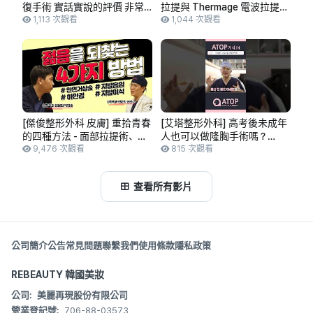
復手術 實話實說的評價 非常
拉提與 Thermage 電波拉提，
滿意 #江南整形外科 #鼻部修
1,113 次觀看
這樣搞懂！ | 拉提比較指南 |
1,044 次觀看
復手術 #貝麗古整形外科 #江
童顏管理、抗衰老 | 克林醫美
南隆鼻 #評價 #心得 #真實評
診所 尹正珉 院長
價
[傑俊整形外科 皮膚] 重拾青春
[艾塔整形外科] 高考後未成年
的四種方法 - 面部拉提術、抽
人也可以做隆胸手術嗎？
脂手術、眼袋手術、脂肪移植
9,476 次觀看
#shorts
815 次觀看
(附英日字幕)
查看所有影片
公司簡介
公告
常見問題
聯繫我們
使用條款
隱私政策
REBEAUTY 韓國美妝
公司:
美麗再現股份有限公司
營業登記號:
706-88-03573