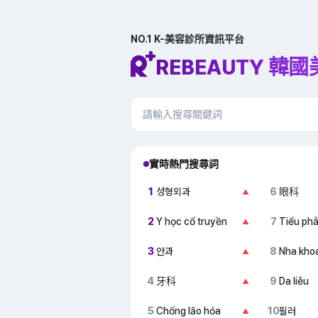
NO.1 K-美容診所資訊平台
REBEAUTY 韓
實時熱門搜尋詞
1
성형외과
6
眼科
▲
2
Y học cổ truyền
7
Tiểu ph
▲
3
안과
8
Nha kho
▲
4
牙科
9
Da liễu
▲
5
Chống lão hóa
10
필러
▲