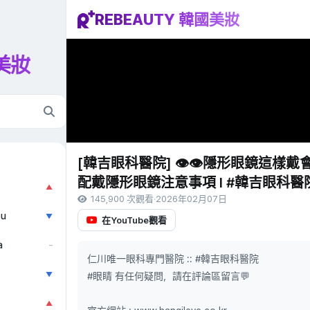
REBEAUTY 韓國美妝
國美妝
[韓吉眼科醫院] 👁👁隱形眼鏡這樣戴會
配戴隱形眼鏡注意事項 I #韓吉眼科醫
▲
145,900 次觀看
·
2026年02月07日
ẫu
▼
在YouTube觀看
a
–
仁川唯一眼科專門醫院 :: #韓吉眼科醫院
▼
#眼睛 有任何疑問，請在評論區留言💬
▲