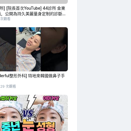
所] [院長首次YouTube] 44診所 金東
長，公開為持久美麗量身定制的診斷標
4診所 #44clinic #金東官院長 #整形
1 次觀看
皮膚科 #kbeauty
nderful整形外科] 特地來韓國做鼻子手
829 次觀看