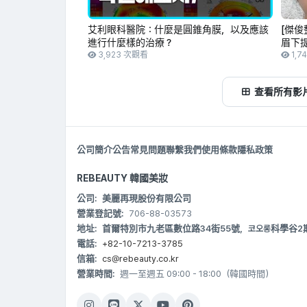
艾利眼科醫院：什麼是圓錐角膜，以及應該
[傑俊
進行什麼樣的治療？
眉下
3,923 次觀看
1,7
查看所有影
公司簡介
公告
常見問題
聯繫我們
使用條款
隱私政策
REBEAUTY 韓國美妝
公司:
美麗再現股份有限公司
營業登記號:
706-88-03573
地址:
首爾特別市九老區數位路34街55號，코오롱科學谷2期 B20
電話:
+82-10-7213-3785
信箱:
cs@rebeauty.co.kr
營業時間:
週一至週五 09:00 - 18:00（韓國時間）