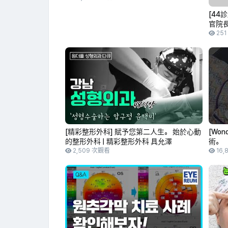
[44診
官院
準 #4
25
外科 #
[精彩整形外科] 賦予您第二人生。 始於心動
[Wo
的整形外科 | 精彩整形外科 具允澤
術。
2,509 次觀看
16,