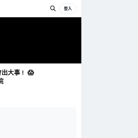
登入
出大事！ 😱
院