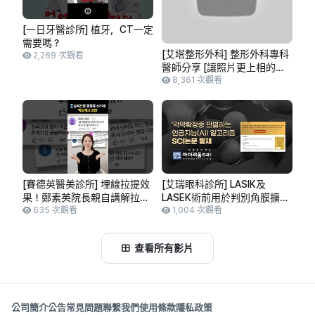
[一日牙醫診所] 植牙，CT一定
需要嗎？
[艾塔整形外科] 整形外科專科
2,269 次觀看
醫師分享 [讓照片更上相的秘
訣]
8,361 次觀看
[賽德英醫美診所] 埋線拉提效
[艾瑞眼科診所] LASIK及
果！鄭素英院長親自講解拉提
LASEK術前用於判別角膜擴張
實證檢視 第二彈🧵 #埋線拉提
635 次觀看
症的人工智慧(AI)演算法，已
1,004 次觀看
#拉提療程
獲SCI論文登載。
查看所有影片
公司簡介
公告
常見問題
聯繫我們
使用條款
隱私政策