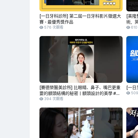
[一日牙科診所] 第二屆一日牙科影片徵選大
[美隆
賽 - 最優秀獎作品
術，
576 次觀看
61
[賽德榮醫美診所] 比眼睛、鼻子、嘴巴更重
[一日
要的額頭結構的秘密｜額頭設計的美學 #豐
50
額 #額頭設計 #臉部比例 #賽德榮醫美診所
394 次觀看