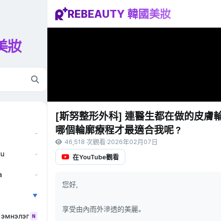
REBEAUTY 韓國美妝
國美妝
[斯努整形外科] 連醫生都在做的皮膚
哪個輪廓療程才最適合我呢？
–
46,518 次觀看
·
2026年02月07日
ẫu
–
在YouTube觀看
a
–
您好，
▼
享受由內而外滲透的美麗。
 эмнэлэг
N