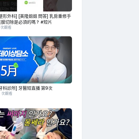
整形外科] [美隆姐姐 問答] 乳房重修手
莢膜切除是必須的嗎？ #短片
0 次觀看
牙科診所] 牙醫短直播 第9次
9 次觀看