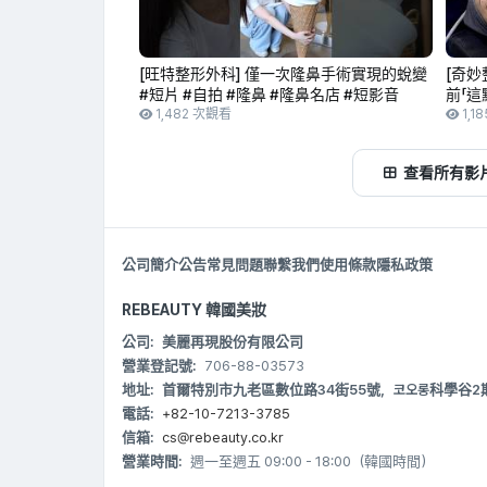
[旺特整形外科] 僅一次隆鼻手術實現的蛻變
[奇妙
#短片 #自拍 #隆鼻 #隆鼻名店 #短影音
前「這
1,482 次觀看
1,1
查看所有影
公司簡介
公告
常見問題
聯繫我們
使用條款
隱私政策
REBEAUTY 韓國美妝
公司:
美麗再現股份有限公司
營業登記號:
706-88-03573
地址:
首爾特別市九老區數位路34街55號，코오롱科學谷2期 B20
電話:
+82-10-7213-3785
信箱:
cs@rebeauty.co.kr
營業時間:
週一至週五 09:00 - 18:00（韓國時間）