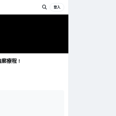
登入
輪廓療程！