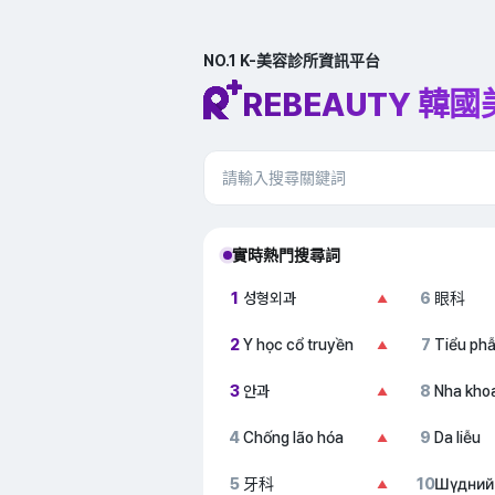
NO.1 K-美容診所資訊平台
REBEAUTY 韓
實時熱門搜尋詞
1
성형외과
6
眼科
▲
2
Y học cổ truyền
7
Tiểu ph
▲
3
안과
8
Nha kho
▲
4
Chống lão hóa
9
Da liễu
▲
5
牙科
10
Шүдний
▲