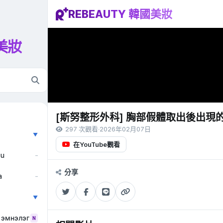
REBEAUTY 韓國美妝
國美妝
[斯努整形外科] 胸部假體取出後出現
297 次觀看
·
2026年02月07日
▼
在YouTube觀看
ẫu
–
分享
a
–
▼
 эмнэлэг
N