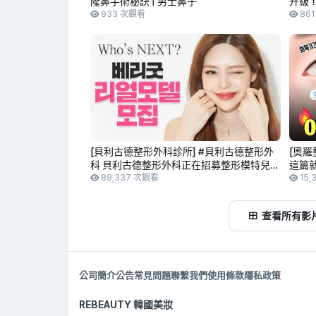
隆鼻手術秘訣 | 男士鼻子
升級
933 次觀看
A-T
86
[貝利古德整形外科診所] #貝利古德整形外
[奧羅
科 貝利古德整形外科正在招募整形模特兒❤️
這篇就
您就是主角✨
89,337 次觀看
科醫
15,
查看所有影
公司簡介
公告
常見問題
聯繫我們
使用條款
隱私政策
REBEAUTY 韓國美妝