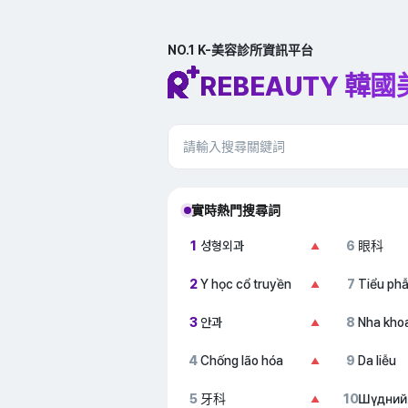
NO.1 K-美容診所資訊平台
REBEAUTY 韓
實時熱門搜尋詞
1
성형외과
6
眼科
▲
2
Y học cổ truyền
7
Tiểu ph
▲
3
안과
8
Nha kho
▲
4
Chống lão hóa
9
Da liễu
▲
5
牙科
10
Шүдний
▲