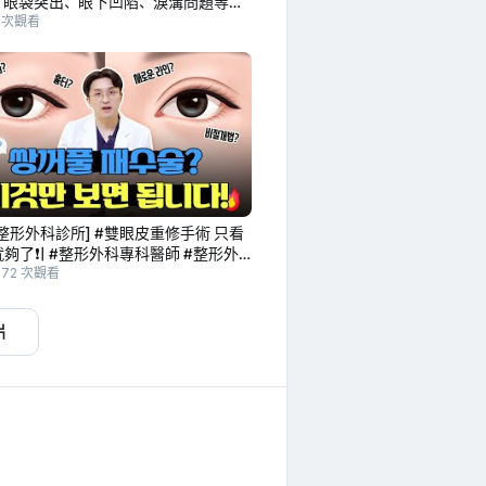
！眼袋突出、眼下凹陷、淚溝問題等，
OP為您一次解決！
1 次觀看
整形外科診所] #雙眼皮重修手術 只看
夠了❗| #整形外科專科醫師 #整形外
生
372 次觀看
片