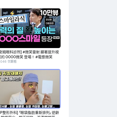
安姆眼科診所] #微笑雷射 顯著提升視
的 OOOO微笑 登場！ #電漿微笑
,046 次觀看
TOP整形外科] 「眼袋脂肪重新排列」 逆齡