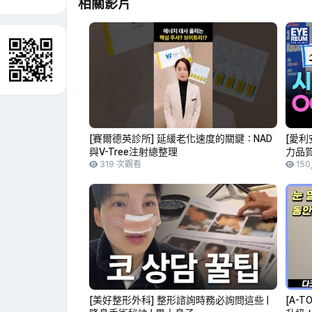
相關影片
[賽爾德英診所] 延緩老化速度的關鍵：NAD
[愛利
與V-Tree注射總整理
力品質
319 次觀看
150
[美好整形外科] 整形諮詢時務必詢問這些 |
[A-