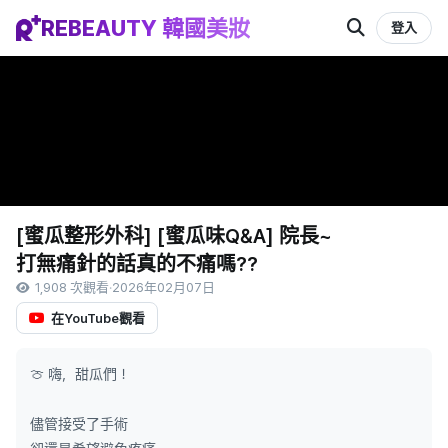
REBEAUTY 韓國美妝
登入
[蜜瓜整形外科] [蜜瓜味Q&A] 院長~
打無痛針的話真的不痛嗎??
1,908 次觀看
·
2026年02月07日
在YouTube觀看
🍈 嗨，甜瓜們！
儘管接受了手術