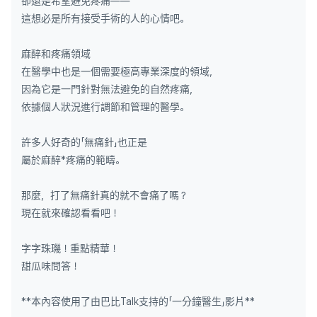
卻還是希望避免疼痛——
這想必是所有接受手術的人的心情吧。
麻醉和疼痛領域
在醫學中也是一個需要極高專業深度的領域，
因為它是一門針對無法避免的自然疼痛，
依據個人狀況進行調節和管理的醫學。
許多人好奇的「無痛針」也正是
屬於麻醉*疼痛的範疇。
那麼，打了無痛針真的就不會痛了嗎？
現在就來確認看看吧！
字字珠璣！重點精華！
甜瓜味問答！
**本內容使用了由巴比Talk支持的「一分鐘醫生」影片**