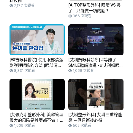
科技術
[A-TOP整形外科] 眼睛 VS 鼻
7,177 次觀看
子，只能做一項的話？
966 次觀看
[韓吉眼科醫院] 使用眼部清潔
[艾利姆眼科診所] #等離子
劑護理眼瞼的方法 (眼部清潔
SMILE邀請演講 - #艾利姆眼科
劑 / 清潔眼瞼 / 眼瞼護理 / 眼
8,331 次觀看
姜成龍院長榮獲亞洲唯一功勞
1,068 次觀看
瞼清潔)
獎 #江南站眼科
[艾佩克斯整形外科] 美容管理
[艾塔整形外科] 艾塔三重線隆
最大的風險是甚麼都不做！ 艾
鼻 三個月術後心得
佩克斯整形外科將為您的美麗
1,609 次觀看
502 次觀看
負責。