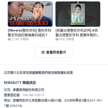
[Weverse整形外科] 整形外科
[貝麗古德整形外科診所] #貝
醫生所說的攣縮鼻的成因？
麗古德整形外科 更顯年輕的輪
2,246 次觀看
廓手術✨
598 次觀看
查看所有影片
公司簡介
公告
常見問題
聯繫我們
使用條款
隱私政策
REBEAUTY 韓國美妝
公司:
美麗再現股份有限公司
營業登記號:
706-88-03573
地址:
首爾特別市九老區數位路34街55號，코오롱科學谷2期 B201-161-
7號 (08378)