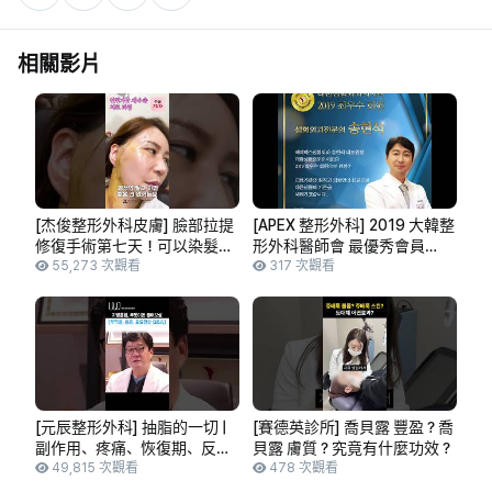
相關影片
[杰俊整形外科皮膚] 臉部拉提
[APEX 整形外科] 2019 大韓整
修復手術第七天！可以染髮
形外科醫師會 最優秀會員
嗎？腫脹什麼時候會消？
55,273 次觀看
_APEX 整形外科 宋賢碩 代表
317 次觀看
#shorts
院長
[元辰整形外科] 抽脂的一切 |
[賽德英診所] 喬貝露 豐盈？喬
副作用、疼痛、恢復期、反彈
貝露 膚質？究竟有什麼功效？
現象 | 有問必答 | 短片
49,815 次觀看
478 次觀看