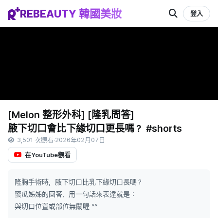
REBEAUTY 韓國美妝
登入
[Melon 整形外科] [隆乳問答]
腋下切口會比下緣切口更長嗎？ #shorts
3,501 次觀看
·
2026年02月07日
在YouTube觀看
隆胸手術時，腋下切口比乳下緣切口長嗎？
蜜瓜姊姊的回答，用一句話來表達就是：
與切口位置或部位無關喔 ^^