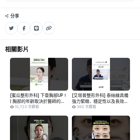
分享
相關影片
[蜜瓜整形外科] 下垂胸部UP！
[艾塔普整形外科] 泰絲線具備
| 胸部的年齡取決於醫師的熟
強力緊緻、穩定性以及長效維
練程度！ #shorts
10,723 次觀看
持的優點！
360 次觀看