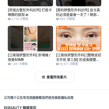
[貝瑞古整形外科診所] 打造卡
[奧利婷整形外科診所] 這次真
琳娜的臉型.ai
的必須是最後一次了！眼部再
2,719 次觀看
手術前後公開！ #雙眼皮 #眼
895 次觀看
部整形 #眼部再手術 #話題
#issue
[江南瑞妍整形外科] 拆埋線 /
[江南徐妍整形外科] [雙眼皮初
視覺ASMR
次手術 第三部] 形成香腸雙眼
1,281 次觀看
皮的9大原因
18,517 次觀看
查看所有影片
公司簡介
公告
常見問題
聯繫我們
使用條款
隱私政策
REBEAUTY 韓國美妝