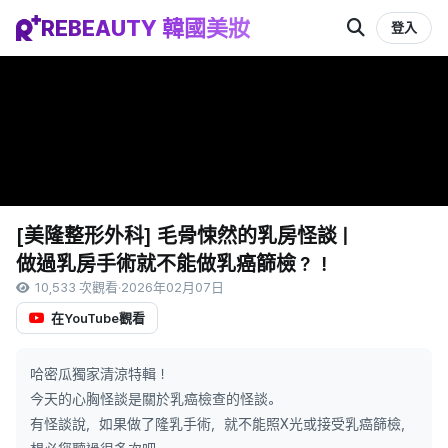
REBEAUTY 韓國美妝
登入
[美隆整形外科] 毛骨悚然的乳房怪談 |
做過乳房手術就不能做乳癌篩檢？！
10,533 次觀看
·
2026年02月07日
在YouTube觀看
哈密瓜獨家清涼特輯！
今天的心胸怪談是關於乳癌檢查的怪談。
有怪談說，如果做了隆乳手術，就不能照X光或接受乳癌篩檢，