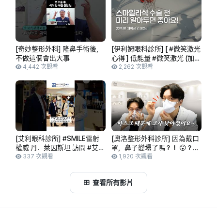
[奇妙整形外科] 隆鼻手術後，
[伊利姆眼科診所] [ #微笑激光
不做這個會出大事
心得 ] 低能量 #微笑激光 (加強
4,442 次觀看
版) 6個月心得 (大學生 金*翰)
2,262 次觀看
預告片
[艾利眼科診所] #SMILE雷射
[奧洛整形外科診所] 因為戴口
權威 丹．萊因斯坦 訪問 #艾利
罩，鼻子變塌了嗎？！ 😮？！
眼科
337 次觀看
#天啊 #整形外科專科醫師 #
1,920 次觀看
整形外科醫師 #醫師YouTuber
#有問必答 #交流 #告知大家 #
查看所有影片
通知