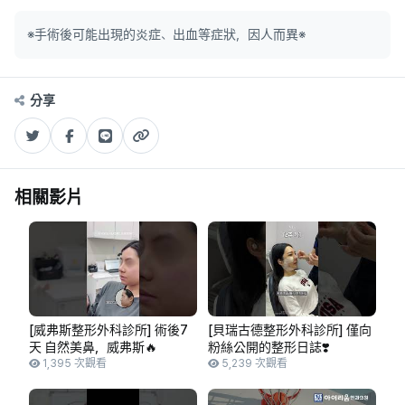
※手術後可能出現的炎症、出血等症狀，因人而異※
分享
相關影片
[威弗斯整形外科診所] 術後7
[貝瑞古德整形外科診所] 僅向
天 自然美鼻，威弗斯🔥
粉絲公開的整形日誌❣️
1,395 次觀看
5,239 次觀看