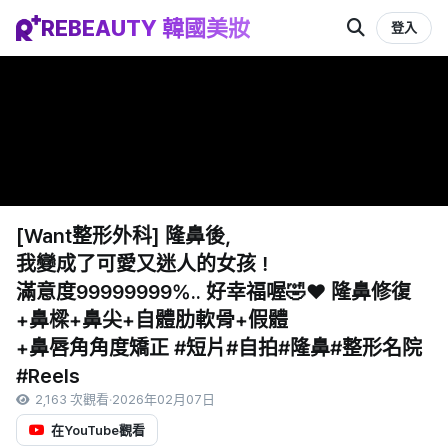
REBEAUTY 韓國美妝
登入
[Want整形外科] 隆鼻後，
我變成了可愛又迷人的女孩！
滿意度99999999%.. 好幸福喔🤣❤️ 隆鼻修復
+鼻樑+鼻尖+自體肋軟骨+假體
+鼻唇角角度矯正 #短片#自拍#隆鼻#整形名院
#Reels
2,163 次觀看
·
2026年02月07日
在YouTube觀看