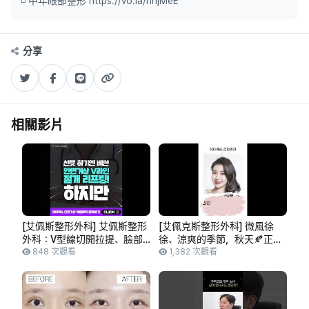
◽ 中年眼部整形 https://vo.la/nnjMeE
分享
相關影片
[艾佩斯整形外科] 艾佩斯整形
[艾佩克斯整形外科] 微風徐
外科：V型線切開拉提、臉部
徐、涼爽的季節，秋天🍂正是
拉提，享史無前例的優惠與條
848 次觀看
變美的絕佳時機呢~~在哪裡
1,382 次觀看
件
呢？就在艾佩克斯整形外科...