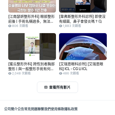
[江南瑟妍整形外科] 眼部整形
[韋弗斯整形外科診所] 即使沒
前後 | 手術名稱過多，無法列
有細菌，鼻子會發炎嗎？🤔
舉 極限眼 | 退縮手術、黏膜外
806 次觀看
1,883 次觀看
翻改善、雙眼皮線條重塑、多
重摺痕改善 1年
[蜜瓜整形外科] 跨性別者胸部
[艾瑞恩眼科診所] [艾瑞恩眼
整形 | 與一般整形手術有何不
科] ICL - CG LI ICL
同？
2,048 次觀看
486 次觀看
查看所有影片
公司簡介
公告
常見問題
聯繫我們
使用條款
隱私政策