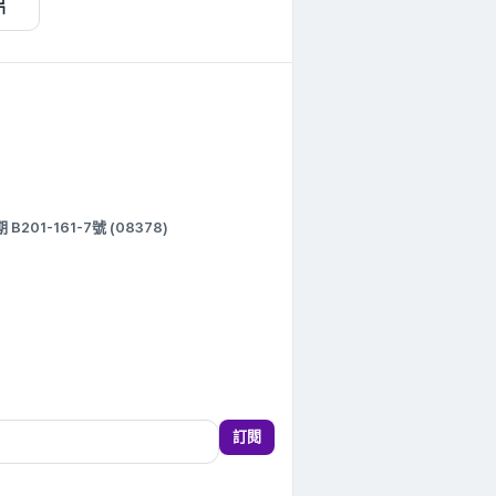
片
1-161-7號 (08378)
訂閱