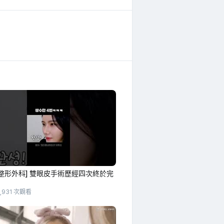
整形外科] 雙眼皮手術歷經四次終於完
,931 次觀看