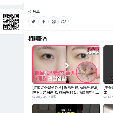
分享
相關影片
[江南瑞妍整形外科] 拆除埋線, 解除埋線法,
[美好
解除自然粘連法, 移除埋線 (江南瑞妍整形外
成
科)
35,734 次觀看
437