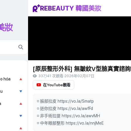
REBEAUTY 韓國美妝
國美妝
[原辰整形外科] 無皺紋V型臉真實諮
337,141 次觀看
·
2026年02月07日
ão hóa
▲
在YouTube觀看
ẫu
▼
◽ 臉部拉皮 https://vo.la/Smatp
a
▲
◽ 迷你拉皮 https://vo.la/awfFd
◽ 非手術拉提 https://vo.la/awvMH
▼
◽ 中年眼部整形 https://vo.la/nnjMeE
▲