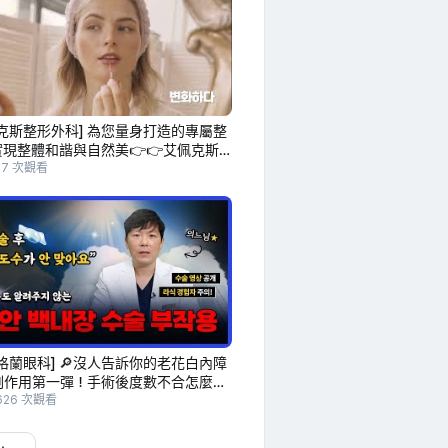
克斯整形外科] 為您量身打造的專屬整
實現整體和諧與自然美👉👉艾佩克斯
外科
07 次觀看
格蘭眼科] 🔎沒人告訴你的老花白內障
副作用第一彈！手術後度數不合怎麼
內障手術影片首次公開‼️
626 次觀看