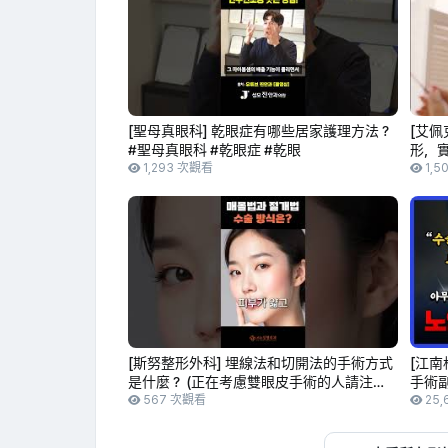
[聖母真眼科] 乾眼症有哪些居家護理方法？
[艾佩
#聖母真眼科 #乾眼症 #乾眼
形，
1,293 次觀看
整形
1,5
[斯努整形外科] 埋線法和切開法的手術方式
[江南
是什麼？ (正在考慮雙眼皮手術的人請注
手術
意！)
567 次觀看
辦？白
25,