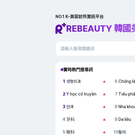
NO.1 K-美容診所資訊平台
REBEAUTY 韓
實時熱門搜尋詞
1
성형외과
6
Chống l
▲
2
Y học cổ truyền
7
Tiểu ph
▲
3
안과
8
Nha kho
▲
4
牙科
9
Da liễu
▲
5
眼科
10
필러
▲