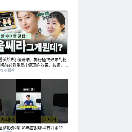
醫美診所] 優珊納，揭秘極致效果的秘
| 術前必看重點 | 優珊納效果、拉提、
性 | 克林醫美診所 金賢玉 代表院長
33 次觀看
福整形外科] 熱瑪吉對哪裡有好處??