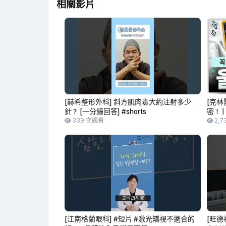
相關影片
[赫希整形外科] 斜方肌肉毒大約注射多少
[克林
針？ [一分鐘回答] #shorts
密！ 
339 次觀看
肌膚彈
2,7
[江南格蘭眼科] #短片 #激光矯視不適合的
[旺德