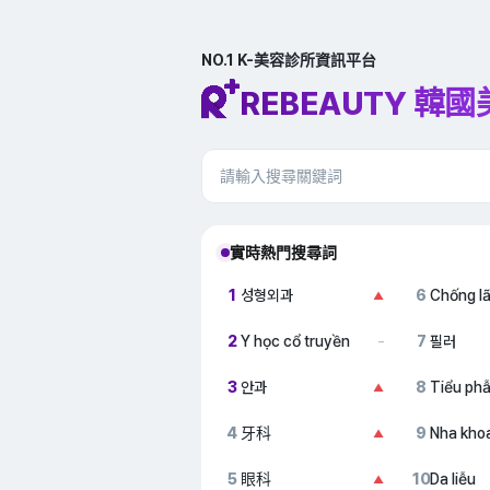
NO.1 K-美容診所資訊平台
REBEAUTY 韓
實時熱門搜尋詞
1
성형외과
6
Chống l
▲
2
Y học cổ truyền
7
필러
–
3
안과
8
Tiểu ph
▲
4
牙科
9
Nha kho
▲
5
眼科
10
Da liễu
▲