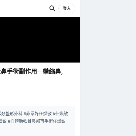
登入
 隆鼻手術副作用—攣縮鼻，
非常好整形外科 #非常好任煐敏 #任煐敏
任煐敏 #自體肋軟骨鼻部再手術任煐敏