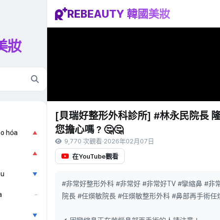
REBEAUTY 韓國美妝
國美妝
[貝瑞好整形外科診所] #林永民院長
您擔心嗎？🤔🤔
ão hóa
▲
9,770 次觀看
·
2026年02月07日
▲
在YouTube觀看
ẫu
▼
#非常好整形外科 #非常好 #非常好TV #攣縮鼻 #
a
–
院長 #任煐敏院長 #任煐敏整形外科 #鼻部再手術
▼