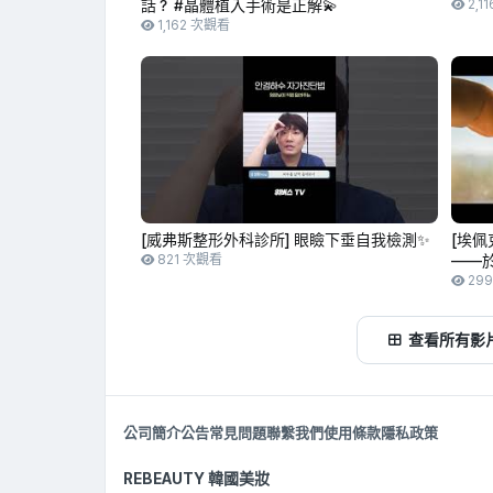
話？ #晶體植入手術是正解💫
2,1
1,162 次觀看
[威弗斯整形外科診所] 眼瞼下垂自我檢測✨
[埃佩
821 次觀看
——
29
查看所有影
公司簡介
公告
常見問題
聯繫我們
使用條款
隱私政策
REBEAUTY 韓國美妝