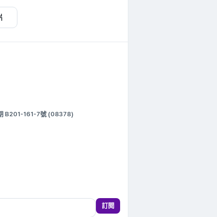
片
1-161-7號 (08378)
訂閱