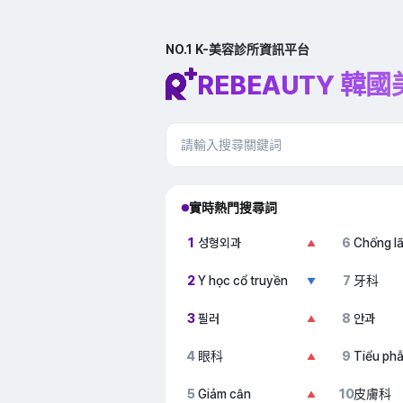
NO.1 K-美容診所資訊平台
REBEAUTY 韓
實時熱門搜尋詞
1
성형외과
6
Chống l
▲
2
Y học cổ truyền
7
牙科
▼
3
필러
8
안과
▲
4
眼科
9
Tiểu ph
▲
5
Giảm cân
10
皮膚科
▲