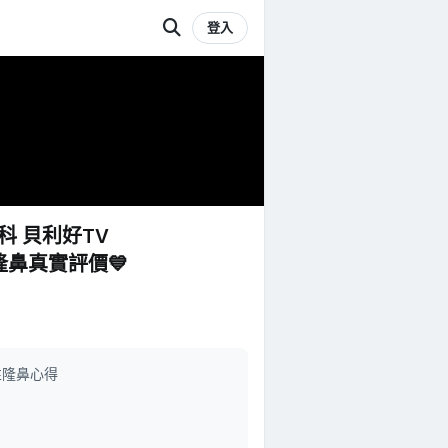
登入
科 貝利好TV
鼻真實評價💙
性隆鼻心得