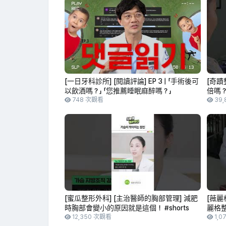
[一日牙科診所] [閱讀評論] EP 3 | 「手術後可
[奇蹟
以飲酒嗎？」 「您推薦睡眠麻醉嗎？」
倍嗎
748 次觀看
39,
[蜜瓜整形外科] [主治醫師的胸部管理] 減肥
[薇麗
時胸部會變小的原因就是這個！ #shorts
麗格整
12,350 次觀看
1,0