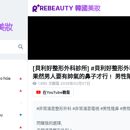
REBEAUTY 韓國美妝
國美妝
[貝利好整形外科診所] #貝利好整形外
果然男人要有帥氣的鼻子才行！ 男性隆
ão hóa
▲
1,685 次觀看
·
2026年02月07日
▲
在YouTube觀看
–
#非常滿意整形外科 #非常滿意電視 #男性隆鼻 #男
ẫu
▼
閃耀我的選擇，
▲