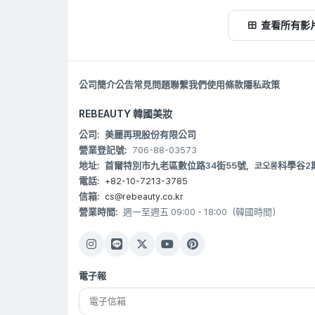
查看所有影
公司簡介
公告
常見問題
聯繫我們
使用條款
隱私政策
REBEAUTY 韓國美妝
公司:
美麗再現股份有限公司
營業登記號:
706-88-03573
地址:
首爾特別市九老區數位路34街55號，코오롱科學谷2期 B20
電話:
+82-10-7213-3785
信箱:
cs@rebeauty.co.kr
營業時間:
週一至週五 09:00 - 18:00（韓國時間）
電子報