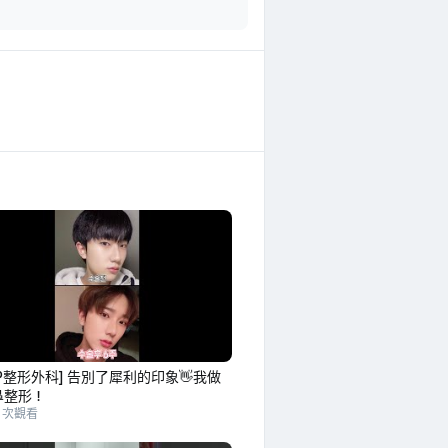
OP整形外科] 告別了犀利的印象👋我做
鼻整形！
2 次觀看