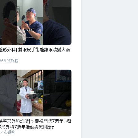
整形外科] 雙眼皮手術能讓眼睛變大兩
？
866 次觀看
格整形外科診所] ✨慶祝開院7週年✨薇
形外科7週年活動與您同慶❣️
77 次觀看