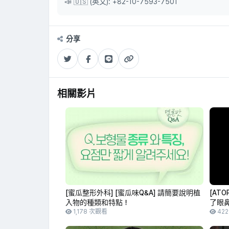
📣 🇺🇸 (英文): +82-10-7593-7501
分享
相關影片
[蜜瓜整形外科] [蜜瓜味Q&A] 請簡要說明植
[AT
入物的種類和特點！
了眼
1,178 次觀看
42