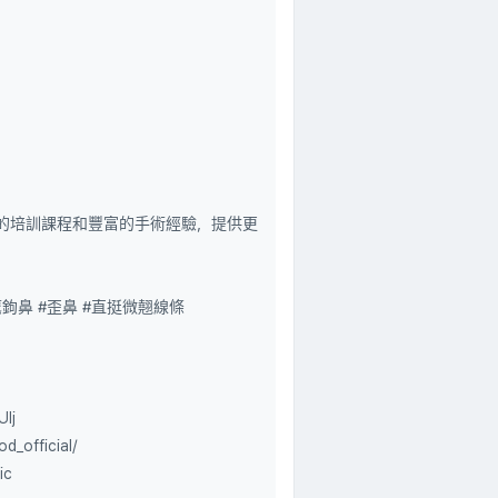
性的培訓課程和豐富的手術經驗，提供更
鉤鼻 #歪鼻 #直挺微翹線條
Ij
d_official/
ic