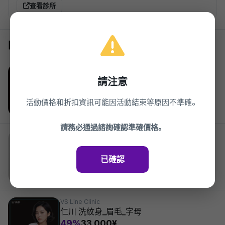
查看診所
同一診所的其他活動
VS Line Clinic
仁川 Aqua Peel_蝴蝶區 集中管理
請注意
48%
27,500¥
2026.03.27 ~ 2027.03.27
活動價格和折扣資訊可能因活動結束等原因不準確。
請務必通過諮詢確認準確價格。
VS Line Clinic
發炎針管理
46%
9,900¥
已確認
2026.03.27 ~ 2027.03.27
VS Line Clinic
仁川 洗紋身_眉毛_字母
49%
33,000¥