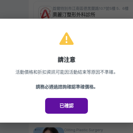
首爾特別市江南區德黑蘭路107號5樓 5、6樓
奧麗汀整形外科診所
02-6204-0077
週一~週四 10:00-19:00 / 週五 10:00-20:00 / 週六 10:
江南眼鼻修復手術，拉提專門整形外科
查看診所
請注意
活動價格和折扣資訊可能因活動結束等原因不準確。
同一診所的其他活動
請務必通過諮詢確認準確價格。
Oliting Plastic Surgery
Olliting_Ultherapy Prime
_500發_600發
已確認
49%
352,000¥
2026.03.27 ~ 2027.03.27
Oliting Plastic Surgery