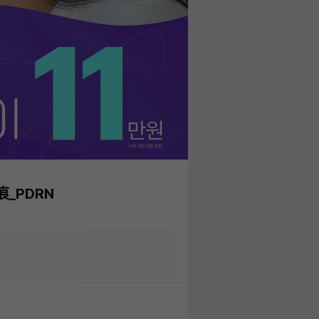
疤痕_PDRN