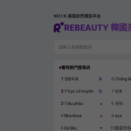
NO.1 K-美容診所資訊平台
REBEAUTY 韓
實時熱門搜尋詞
1
성형외과
6
Chống l
N
2
Y học cổ truyền
7
안과
N
3
Tiểu phẫu
8
牙科
▲
4
Nha khoa
9
eye
▲
5
Da liễu
10
美容外
▼