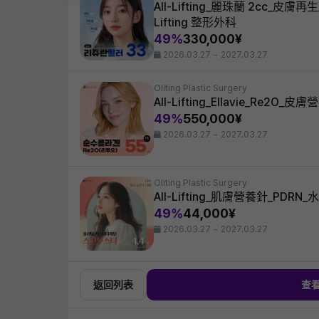
All-Lifting_麗珠蘭 2cc_皮
Lifting 整形外科
49%
330,000¥
2026.03.27 ~ 2027.03.27
Oliting Plastic Surgery
All-Lifting_Ellavie_Re2O_皮
49%
550,000¥
2026.03.27 ~ 2027.03.27
Oliting Plastic Surgery
All-Lifting_肌膚營養針_PD
49%
44,000¥
2026.03.27 ~ 2027.03.27
返回列表
查