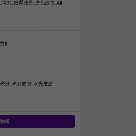
膚再生_彈力_膚質改善_膚色改善_All-
膚營養針
RN_水光針_光彩皮膚_水光皮膚
看診所