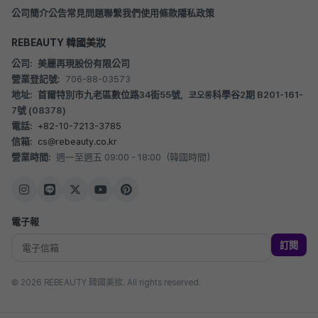
公司簡介
公告
常見問題
聯繫我們
使用條款
隱私政策
REBEAUTY 韓國美妝
公司:
美麗再現股份有限公司
營業登記號:
706-88-03573
地址:
首爾特別市九老區數位路34街55號，코오롱科學谷2期 B201-161-
7號 (08378)
電話:
+82-10-7213-3785
信箱:
cs@rebeauty.co.kr
營業時間:
週一至週五 09:00 - 18:00（韓國時間）
電子報
訂閱
© 2026 REBEAUTY 韓國美妝. All rights reserved.