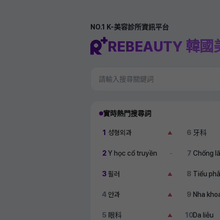
NO.1 K-美容診所資訊平台
REBEAUTY 韓
實時熱門搜尋詞
1
성형외과
6
牙科
▲
2
Y học cổ truyền
7
Chống l
–
3
필러
8
Tiểu ph
▲
4
안과
9
Nha kho
▲
5
眼科
10
Da liễu
▲