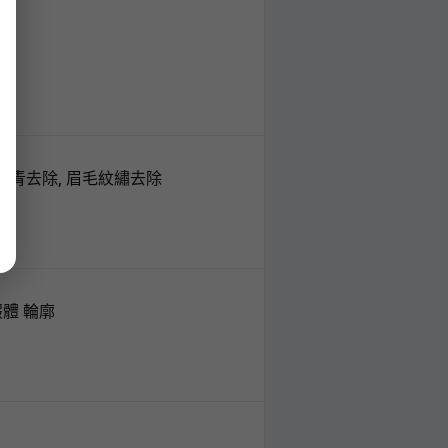
, 彩色刺青去除, 眉毛紋繡去除
假體 輪廓