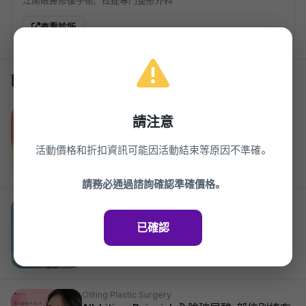
江南眼鼻修復手術，拉提專門整形外科
查看診所
同一診所的其他活動
Oliting Plastic Surgery
請注意
All-Lifting_肌膚營養針_PDRN_水光針_光彩
皮膚_水光皮膚
活動價格和折扣資訊可能因活動結束等原因不準確。
49%
44,000¥
2026.03.27 ~ 2027.03.27
請務必通過諮詢確認準確價格。
Oliting Plastic Surgery
All-Lifting 水分滿滿 水光針_水光針
已確認
_Vitaran_高純度_PDRN_鮭魚
49%
65,000¥
2026.03.27 ~ 2027.03.27
Oliting Plastic Surgery