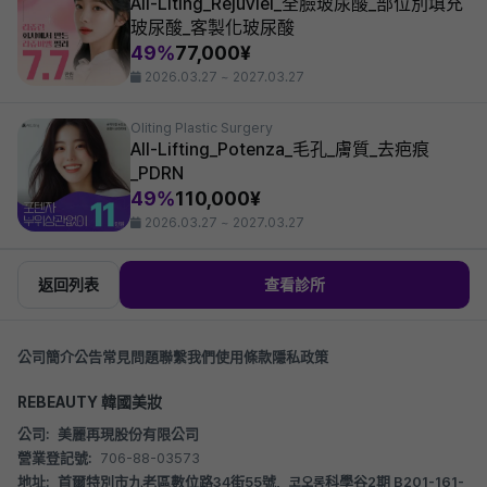
All-Liting_Rejuviel_全臉玻尿酸_部位別填充
玻尿酸_客製化玻尿酸
49%
77,000¥
2026.03.27 ~ 2027.03.27
Oliting Plastic Surgery
All-Lifting_Potenza_毛孔_膚質_去疤痕
_PDRN
49%
110,000¥
2026.03.27 ~ 2027.03.27
返回列表
查看診所
公司簡介
公告
常見問題
聯繫我們
使用條款
隱私政策
REBEAUTY 韓國美妝
公司:
美麗再現股份有限公司
營業登記號:
706-88-03573
地址:
首爾特別市九老區數位路34街55號，코오롱科學谷2期 B201-161-