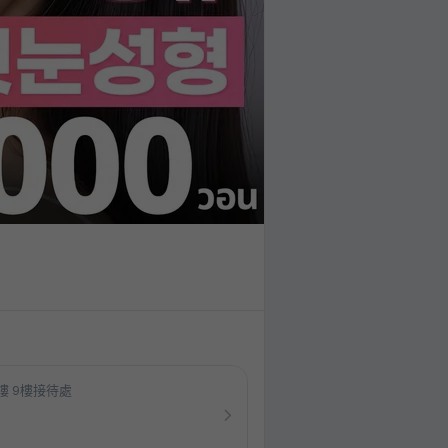
樓 9樓接待處