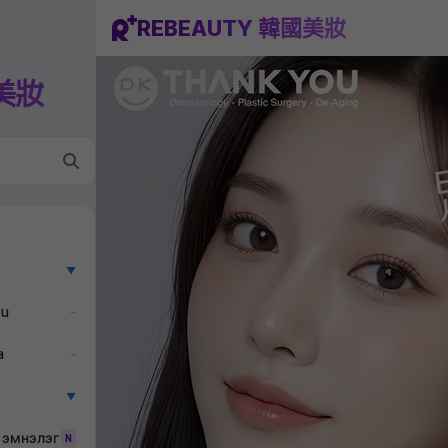
REBEAUTY 韓國美妝
國美妝
▼
ẫu
–
a
–
▼
 эмнэлэг
N