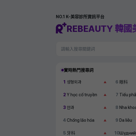
NO.1 K-美容診所資訊平台
REBEAUTY 韓
實時熱門搜尋詞
1
성형외과
6
眼科
▲
2
Y học cổ truyền
7
Tiểu ph
▲
3
안과
8
Nha kho
▲
4
Chống lão hóa
9
Da liễu
▲
5
牙科
10
Шүдний
▲