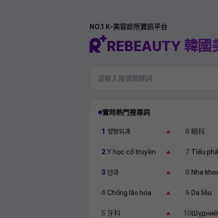
NO.1 K-美容診所資訊平台
REBEAUTY 韓
實時熱門搜尋詞
1
성형외과
6
眼科
▲
2
Y học cổ truyền
7
Tiểu ph
▲
3
안과
8
Nha kho
▲
4
Chống lão hóa
9
Da liễu
▲
5
牙科
10
Шүдний
▲