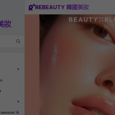
REBEAUTY 韓國美妝
國美妝
▼
ẫu
–
a
–
▼
 эмнэлэг
N