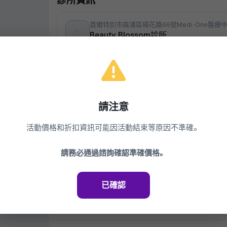
診所資訊
首爾特別市麻浦區楊花路66號Medi-One醫療中
Beauty Blossom診所
02.336.7511
平日 10:00~19:00 / 星期六 10:00~16:00
江南頂級客製化皮膚科 - 填充、拉提、皮膚管理
查看診所
請注意
活動價格和折扣資訊可能因活動結束等原因不準確。
同一診所的其他活動
請務必通過諮詢確認準確價格。
Beauty Blossom診所
快速拉提終極版 Ultherapy Prim
已確認
2,350,980¥
48%
1,199,000¥
2026.03.27 ~ 2027.03.27