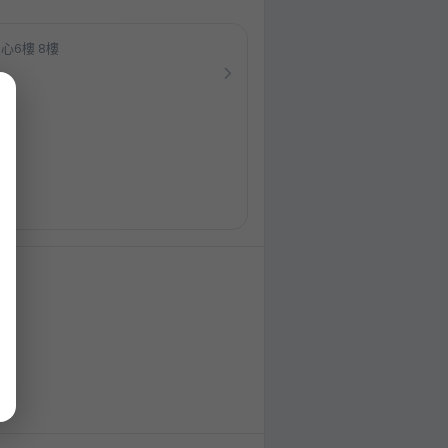
心6樓 8樓
e