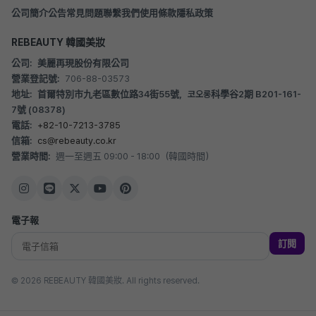
公司簡介
公告
常見問題
聯繫我們
使用條款
隱私政策
REBEAUTY 韓國美妝
公司:
美麗再現股份有限公司
營業登記號:
706-88-03573
地址:
首爾特別市九老區數位路34街55號，코오롱科學谷2期 B201-161-
7號 (08378)
電話:
+82-10-7213-3785
信箱:
cs@rebeauty.co.kr
營業時間:
週一至週五 09:00 - 18:00（韓國時間）
電子報
訂閱
© 2026 REBEAUTY 韓國美妝. All rights reserved.