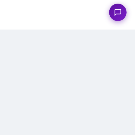
公司簡介
公告
常見問題
聯繫我們
使用條款
隱私政策
REBEAUTY 韓國美妝
公司:
美麗再現股份有限公司
營業登記號:
706-88-03573
地址:
首爾特別市九老區數位路34街55號，코오롱科學谷2期 B201-161-
7號 (08378)
電話:
+82-10-7213-3785
信箱:
cs@rebeauty.co.kr
營業時間:
週一至週五 09:00 - 18:00（韓國時間）