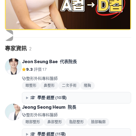
專家資訊
2
Jeon Seung Bae
代表院長
9.3
·
評價 17
整形外科專科醫師
眼整形
鼻整形
二次手術
隆胸
學歷·經歷 (10項)
Jeong Seong Heum
院長
整形外科專科醫師
眼部整形
鼻部整形
脂肪整形
臉部輪廓
學歷·經歷 (11項)